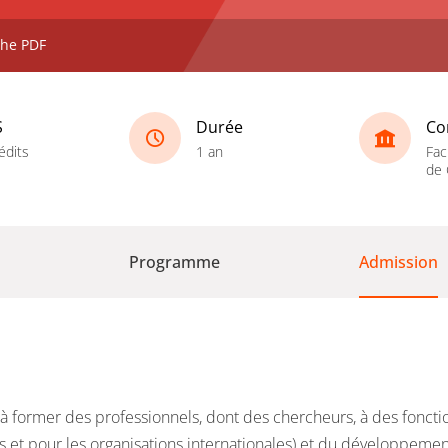
che PDF
S
Durée
Co
édits
1 an
Fac
de 
Programme
Admission
 à former des professionnels, dont des chercheurs, à des fonct
és et pour les organisations internationales) et du développement