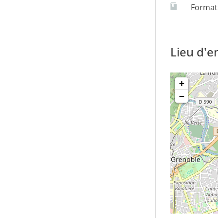
Formati
Économie du Développement
Lieu d'
+
−