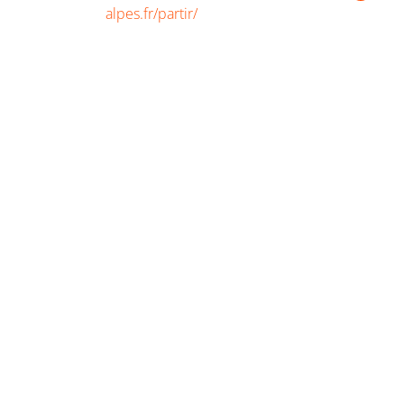
alpes.fr/partir/
Préparer à la seconde année du Master 