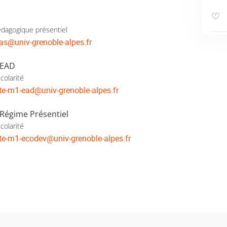
dagogique présentiel
as
@
univ-grenoble-alpes.fr
 EAD
colarité
ite-m1-ead
@
univ-grenoble-alpes.fr
 Régime Présentiel
colarité
ite-m1-ecodev
@
univ-grenoble-alpes.fr