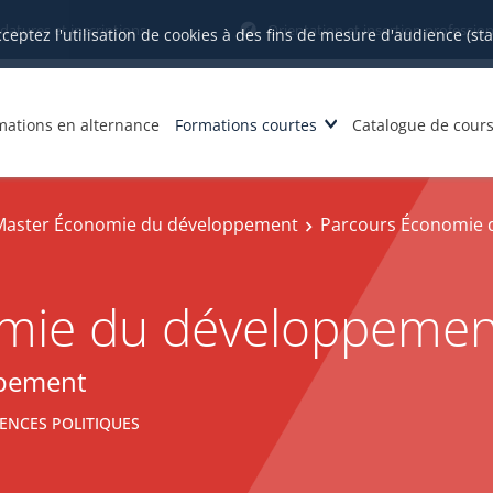
datures et inscriptions
Orientation et insertion profession
cceptez l'utilisation de cookies à des fins de mesure d'audience (st
mations en alternance
Formations courtes
Catalogue de cour
Master Économie du développement
Parcours Économie 
mie du développemen
ppement
ENCES POLITIQUES