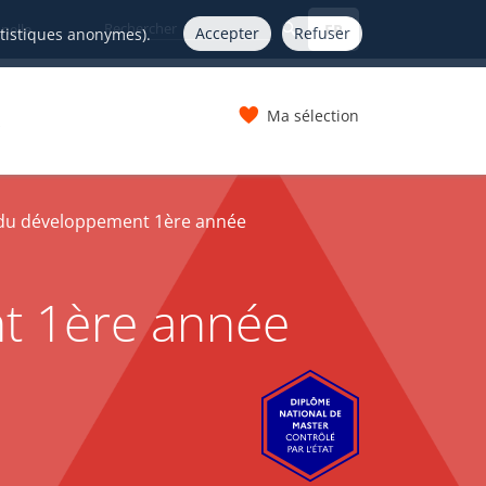
FR
nelle
Accepter
Refuser
atistiques anonymes).
Ma sélection
s
du développement 1ère année
t 1ère année