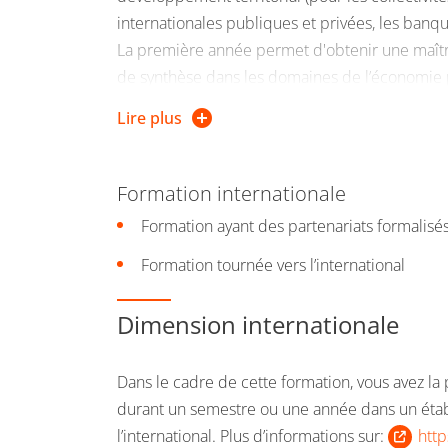
internationales publiques et privées, les ban
La première année permet d'obtenir une maîtris
de synthèse dans les domaines de l’économie p
approfondir les fondamentaux en économie et
Lire plus
Dès leur première année, les étudiants devron
organisations pour le développement internati
Formation internationale
Objectifs de la formation :
Formation ayant des partenariats formalisés 
Formation tournée vers l’international
Former des professionnels et des chercheur
Former des consultants et analystes dans le
Dimension internationale
internationales) et du développement inter
Acquérir les capacités de piloter des équi
Dans le cadre de cette formation, vous avez la p
international
durant un semestre ou une année dans un étab
l’international. Plus d’informations sur:
http
Approfondissement des notions fondamentale