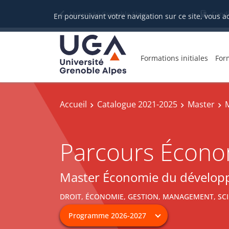
Université Grenoble Alpes
Candi
En poursuivant votre navigation sur ce site, vous a
Formations initiales
For
Accueil
Catalogue 2021-2025
Master
Parcours Écono
Master Économie du dévelo
DROIT, ÉCONOMIE, GESTION, MANAGEMENT, SCI