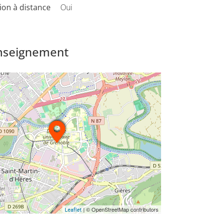
on à distance
Oui
enseignement
| © OpenStreetMap contributors
Leaflet