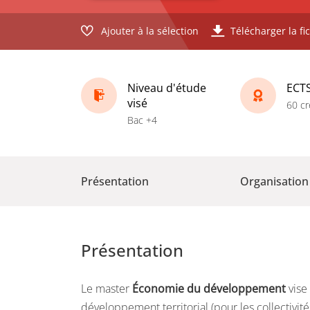
Ajouter à la sélection
Télécharger la fi
Niveau d'étude
ECT
visé
60 cr
Bac +4
Présentation
Organisation
Présentation
Le master
Économie du développement
vise
développement territorial (pour les collectivit