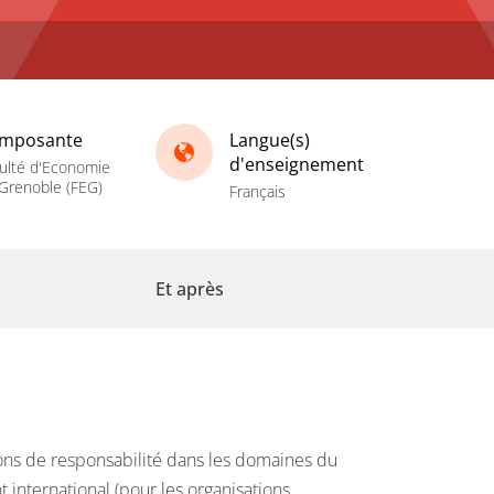
mposante
Langue(s)
d'enseignement
ulté d'Economie
Grenoble (FEG)
Français
Et après
ions de responsabilité dans les domaines du
 international (pour les organisations