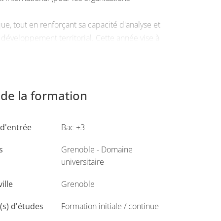
e, tout en renforçant sa capacité d'analyse et
développement territorial. Cette année vise à
omie du développement.
onnement sur le M2 (Gouvernance des
de la formation
d'entrée
Bac +3
ernational
s
Grenoble - Domaine
ce et dans le monde, organisations
universitaire
banques et agences de développement)
ville
Grenoble
tant sur le développement territorial et
s) d'études
Formation initiale / continue
international