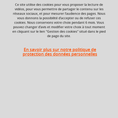
finance : chargé de clientèle
Ce site utilise des cookies pour vous proposer la lecture de
vidéos, pour vous permettre de partager le contenu sur les
réseaux sociaux, et pour mesurer l’audience des pages. Nous
vous donnons la possibilité d’accepter ou de refuser ces
Licence professionnelle Bio-industries et
cookies. Nous conservons votre choix pendant 6 mois. Vous
pouvez changer d’avis et modifier votre choix à tout moment
biotechnologies
en cliquant sur le lien "Gestion des cookies" situé dans le pied
de page du site.
Licence professionnelle Gestion des risques
En savoir plus sur notre politique de
industriels et technologiques
protection des données personnelles
Licence professionnelle Guide conférencier
Licence professionnelle Industries
agroalimentaires : gestion, production et
valorisation