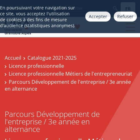
En poursuivant votre navigation sur
FR
Aller à
ce site, vous acceptez l'utilisation
Accepter
Refuser
de cookies à des fins de mesure
d'audience (statistiques anonymes).
Accueil
Catalogue 2021-2025
Licence professionnelle
Licence professionnelle Métiers de l'entrepreneuriat
Parcours Développement de l'entreprise / 3e année
en alternance
Parcours Développement de
l'entreprise / 3e année en
alternance