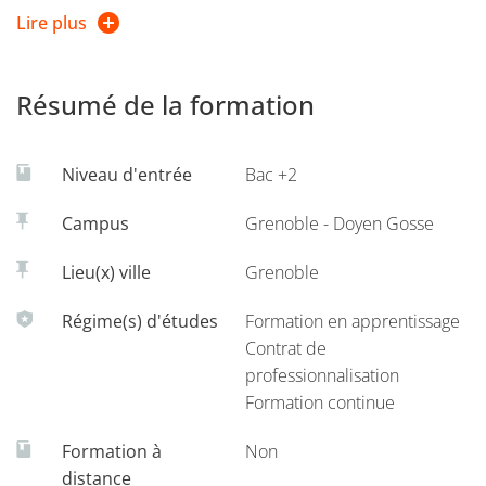
équivalent dans les domaines techniques ou des services.
Lire plus
À l’issue de la formation, les étudiants sont en capacité de :
Résumé de la formation
Développer un projet entrepreneurial
Élaborer un business model
Niveau d'entrée
Bac +2
Construire un plan d’action marketing
Campus
Grenoble - Doyen Gosse
Prospecter et gérer la relation client
Lieu(x) ville
Grenoble
Budgéter un projet et évaluer sa rentabilité
Régime(s) d'études
Formation en apprentissage
Convaincre des partenaires
Contrat de
professionnalisation
Formation continue
Formation à
Non
distance