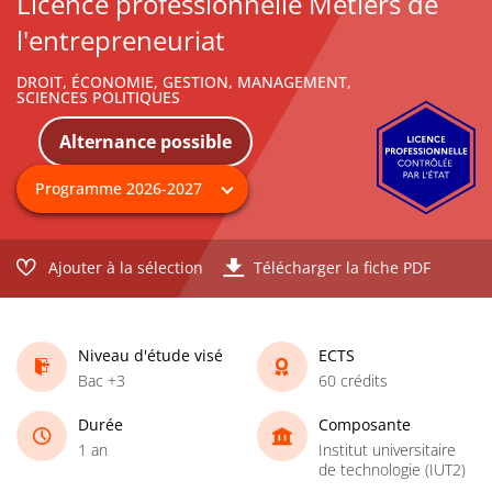
Licence professionnelle Métiers de
l'entrepreneuriat
DROIT, ÉCONOMIE, GESTION, MANAGEMENT,
SCIENCES POLITIQUES
Alternance possible
Ajouter à la sélection
Télécharger la fiche PDF
Niveau d'étude visé
ECTS
Bac +3
60 crédits
Durée
Composante
1 an
Institut universitaire
de technologie (IUT2)