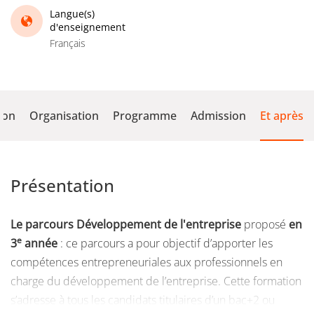
Langue(s)
d'enseignement
Français
ion
Organisation
Programme
Admission
Et après
Présentation
Le parcours Développement de l'entreprise
proposé
en
e
3
année
: ce parcours a pour objectif d’apporter les
compétences entrepreneuriales aux professionnels en
charge du développement de l’entreprise. Cette formation
s’adresse à tous les candidats titulaires d’un bac+2 ou