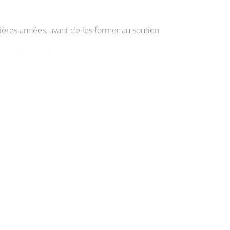
ères années, avant de les former au soutien
omplétés par du travail en autonomie guidée.
r l'alternance.
 Il se déroule exclusivement en
alternance
,