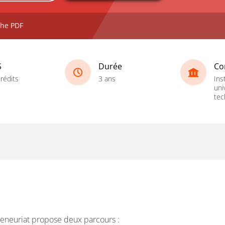
che PDF
S
Durée
Co
rédits
3 ans
Ins
uni
tec
preneuriat propose deux parcours :