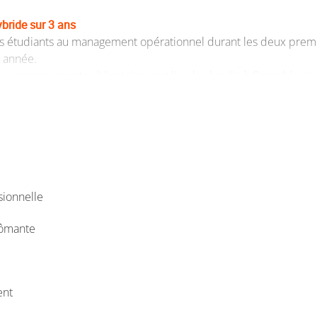
bride sur 3 ans
es étudiants au management opérationnel durant les deux premi
 année.
es regroupements obligatoires ont lieu les lundis à Grenoble, c
ener un double projet (sportif, artistique ou autre) ou de choisi
 année en alternance
 BUT2), ce parcours permet d'obtenir le grade licence en un an.
mation (IUT2) et 3 jours en entreprise.
sionnelle
lômante
ent