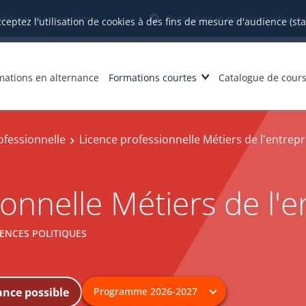
datures et inscriptions
Orientation et insertion profession
cceptez l'utilisation de cookies à des fins de mesure d'audience (st
mations en alternance
Formations courtes
Catalogue de cour
ofessionnelle
Licence professionnelle Métiers de l'entrep
onnelle Métiers de l'
ENCES POLITIQUES
ance possible