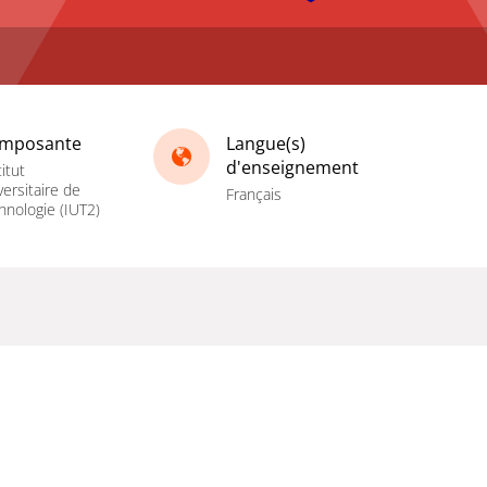
mposante
Langue(s)
d'enseignement
titut
versitaire de
Français
hnologie (IUT2)