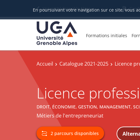
Université Grenoble Alpes
Candi
En poursuivant votre navigation sur ce site, vous a
Formations initiales
For
Accueil
Catalogue 2021-2025
Licence pr
Licence professi
DROIT, ÉCONOMIE, GESTION, MANAGEMENT, SCI
Métiers de l'entrepreneuriat
Altern
2 parcours disponibles