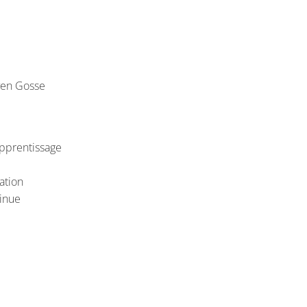
yen Gosse
pprentissage
ation
inue