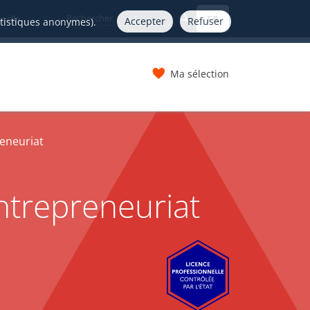
FR
nelle
Accepter
Refuser
atistiques anonymes).
Ma sélection
s
reneuriat
entrepreneuriat