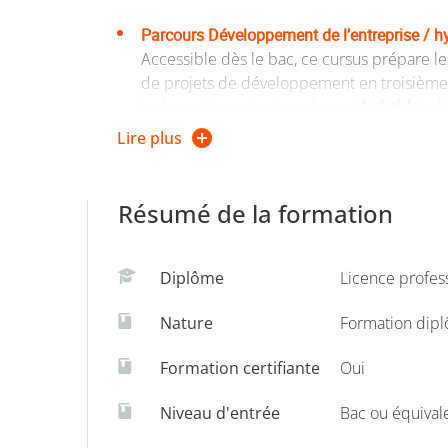
Parcours Développement de l’entreprise / hy
Accessible dès le bac, ce cursus prépare l
de projets de développement en troisième
La formation adopte un format
hybride
: d
Ce temps flexible permet aux étudiants de m
Lire plus
Parcours Développement de l'entreprise /3e
Accessible après un
Bac+2 validé
(BTS, L2,
Résumé de la formation
selon un rythme de 2 jours en centre de for
Diplôme
Licence profes
Nature
Formation dip
Formation certifiante
Oui
Niveau d'entrée
Bac ou équival