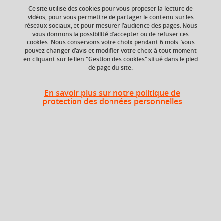
Ce site utilise des cookies pour vous proposer la lecture de
vidéos, pour vous permettre de partager le contenu sur les
réseaux sociaux, et pour mesurer l’audience des pages. Nous
vous donnons la possibilité d’accepter ou de refuser ces
Niveau d'étude
ECTS
cookies. Nous conservons votre choix pendant 6 mois. Vous
Bac +3
6 crédits
pouvez changer d’avis et modifier votre choix à tout moment
en cliquant sur le lien "Gestion des cookies" situé dans le pied
de page du site.
Composante
UFR Langage, lettres
et arts du spectacle,
En savoir plus sur notre politique de
information et
protection des données personnelles
communication
(LLASIC)
Heures d'enseignement
UE Gestion éditoriale - TD
TD
48h
Période