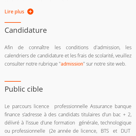
L’admission se déroule en 2 étapes
Lire plus
examen de votre dossier académique
Candidature
oral d’admission pour présentation du projet
professionnel
Afin de connaître les conditions d'admission, les
Trouvez toutes les réponses à vos questions dans la
calendriers de candidature et les frais de scolarité, veuillez
rubrique
Admission.
consulter notre rubrique "
admission
" sur notre site web.
Public cible
Le parcours licence professionnelle Assurance banque
finance s’adresse à des candidats titulaires d’un bac + 2,
délivré à l’issue d’une formation générale, technologique
ou professionnelle (2e année de licence, BTS et DUT