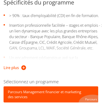
Spécificités du programme
> 90% : taux d’employabilité (CDI) en fin de formation.
Insertion professionnelle facilitée – stages et emplois - :
un lien dynamique avec les plus grandes entreprises
du secteur - Banque Populaire, Banque Rhône-Alpes,
Caisse d’Épargne, CIC, Crédit Agricole, Crédit Mutuel,
GAN, Groupama, LCL, MAIF, Société Générale, etc.
Un encadrement pédagogique axé sur la
professionnalisation : plus de 60 % des cours sont
Lire plus
réalisés par des intervenants extérieurs, pour être
immergés en situation professionnelle.
Sélectionnez un programme
Un effectif réduit pour un suivi individuel et un
encadrement personnalisé.
Parcours Management financier et marketing
des services
Parcours
Des partenariats internationaux de longue date