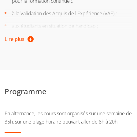
pour la formation continue ;.
à la Validation des Acquis de l'Expérience (VAE) ;
aux étudiants en situation de handicap ;
aux étudiants bénéficiant d'un statut spécial : artiste ou
Lire plus
sportif de haut niveau, étudiant entrepreneur, statut
ENGAGE ;
Pour en savoir plus sur les
modalités des aménagements
,
consultez notre site web.
Programme
En alternance, les cours sont organisés sur une semaine de
35h, sur une plage horaire pouvant aller de 8h à 20h.