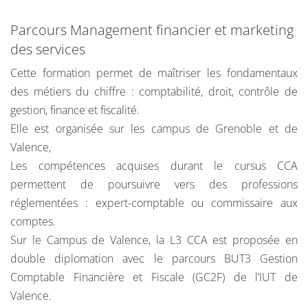
Une longue tradition de coopération avec les
Parcours Management financier et marketing
universités et les Business schools de nombreux pays,
des services
notamment en Chine, Brésil, Russie et Indonésie
Cette formation permet de maîtriser les fondamentaux
De nombreuses opportunités de séjours et de césure à
des métiers du chiffre : comptabilité, droit, contrôle de
l'étranger
gestion, finance et fiscalité.
Elle est organisée sur les campus de Grenoble et de
Valence,
Les compétences acquises durant le cursus CCA
permettent de poursuivre vers des professions
réglementées : expert-comptable ou commissaire aux
comptes.
Sur le Campus de Valence, la L3 CCA est proposée en
double diplomation avec le parcours BUT3 Gestion
Comptable Financière et Fiscale (GC2F) de l’IUT de
Valence.