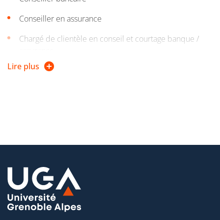
Conseiller en assurance
Chargé de clientèle en conseil et courtage banque /
assurance.
Lire plus
Compte tenu de l'actuelle pyramide des âges, les secteurs
de l'assurance, de la banque et de la finance seront
amenés à embaucher de nombreux collaborateurs
diplômés à bac + 3 dans les années à venir.