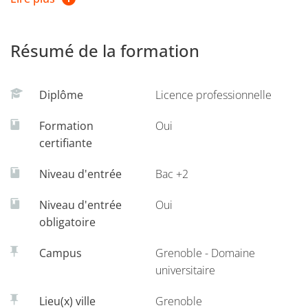
Cette formation diplômante s'effectue en un an,
soit par
apprentissage, soit en contrat de professionnalisation
.
Résumé de la formation
Retrouvez plus d'informations sur
la page dédiée de
Grenoble IAE - INP, UGA.
Diplôme
Licence professionnelle
Licences professionnelles
Formation
Oui
certifiante
Niveau d'entrée
Bac +2
Niveau d'entrée
Oui
obligatoire
Campus
Grenoble - Domaine
universitaire
Lieu(x) ville
Grenoble