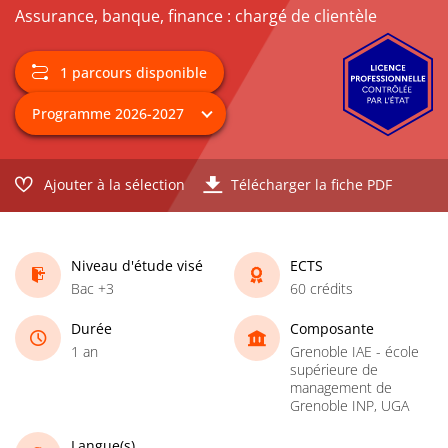
Assurance, banque, finance : chargé de clientèle
1 parcours disponible
Ajouter à la sélection
Télécharger la fiche PDF
Niveau d'étude visé
ECTS
Bac +3
60 crédits
Durée
Composante
1 an
Grenoble IAE - école
supérieure de
management de
Grenoble INP, UGA
Langue(s)