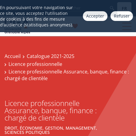
En poursuivant votre navigation sur
FR
Aller à
ce site, vous acceptez l'utilisation
Accepter
Refuser
de cookies à des fins de mesure
d'audience (statistiques anonymes).
Accueil
Catalogue 2021-2025
Licence professionnelle
Licence professionnelle Assurance, banque, finance :
chargé de clientèle
Licence professionnelle
Assurance, banque, finance :
chargé de clientèle
DROIT, ÉCONOMIE, GESTION, MANAGEMENT,
SCIENCES POLITIQUES