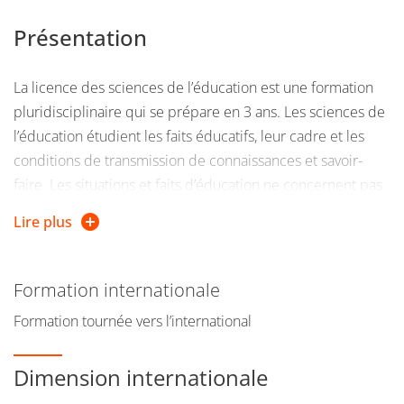
Présentation
La licence des sciences de l’éducation est une formation
pluridisciplinaire qui se prépare en 3 ans. Les sciences de
l’éducation étudient les faits éducatifs, leur cadre et les
conditions de transmission de connaissances et savoir-
faire. Les situations et faits d’éducation ne concernent pas
seulement des relations maîtres-élèves dans un cadre
Lire plus
scolaire. La formation professionnelle et technique, la
formation continue, l’enseignement supérieur, l’éducation
tout au long de la vie (valeurs morales, normes, etc.)... sont
Formation internationale
également étudiés par les sciences de l’éducation.
Formation tournée vers l’international
Au sein des disciplines qui s’intéressent aux faits
Dimension internationale
d’éducation, la licence propose :