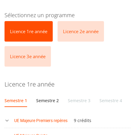
Sélectionnez un programme
Licence 1re année
Licence 2e année
Licence 3e année
Licence 1re année
Semestre 1
Semestre 2
Semestre 3
Semestre 4
S
UE Majeure Premiers repères
9 crédits