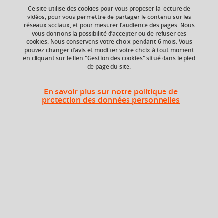
your cart
Ce site utilise des cookies pour vous proposer la lecture de
vidéos, pour vous permettre de partager le contenu sur les
Ajouter à la sélection
Télécharger la fiche PDF
réseaux sociaux, et pour mesurer l’audience des pages. Nous
Ok
vous donnons la possibilité d’accepter ou de refuser ces
cookies. Nous conservons votre choix pendant 6 mois. Vous
pouvez changer d’avis et modifier votre choix à tout moment
en cliquant sur le lien "Gestion des cookies" situé dans le pied
Crédits ECTS
Composante
de page du site.
Echange
UFR Sciences de
l'Homme et de la
3.0
Société (SHS)
En savoir plus sur notre politique de
protection des données personnelles
Période de l'année
Automne (sept. à
dec./janv.)
Description
L’objet de ce cours est de montrer le rôle de
l’environnement social dans le développement