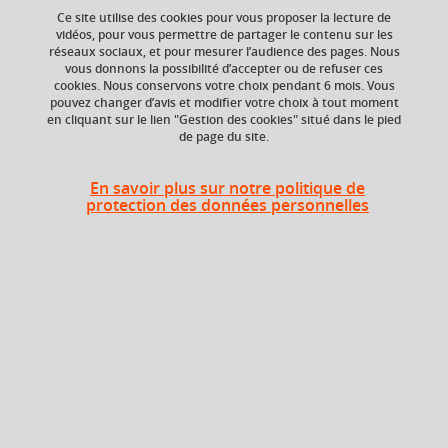
Ce site utilise des cookies pour vous proposer la lecture de
vidéos, pour vous permettre de partager le contenu sur les
réseaux sociaux, et pour mesurer l’audience des pages. Nous
vous donnons la possibilité d’accepter ou de refuser ces
ECTS
Composante
cookies. Nous conservons votre choix pendant 6 mois. Vous
6 crédits
UFR Sciences de
pouvez changer d’avis et modifier votre choix à tout moment
l'Homme et de la
en cliquant sur le lien "Gestion des cookies" situé dans le pied
Société (SHS)
de page du site.
En savoir plus sur notre politique de
protection des données personnelles
Période
Semestre 5
Liste des enseignements
Au choix : 1 parmi 2
Ecole & encadrement éducatif
6 crédits