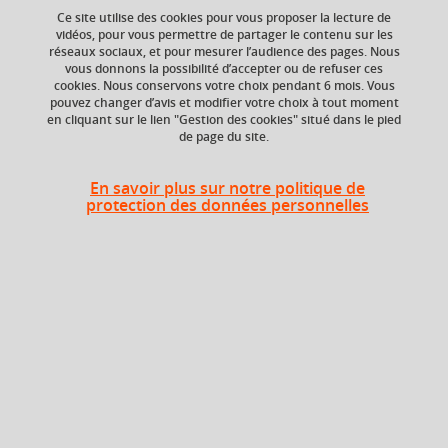
Ce site utilise des cookies pour vous proposer la lecture de
vidéos, pour vous permettre de partager le contenu sur les
réseaux sociaux, et pour mesurer l’audience des pages. Nous
vous donnons la possibilité d’accepter ou de refuser ces
Crédits ECTS
cookies. Nous conservons votre choix pendant 6 mois. Vous
Echange
pouvez changer d’avis et modifier votre choix à tout moment
3.0
en cliquant sur le lien "Gestion des cookies" situé dans le pied
de page du site.
En savoir plus sur notre politique de
protection des données personnelles
En bref
Langue(s)
Français
d'enseignement
Ouvert aux
Non
étudiants en
échange