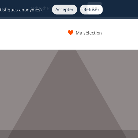
FR
nelle
Accepter
Refuser
atistiques anonymes).
Ma sélection
s