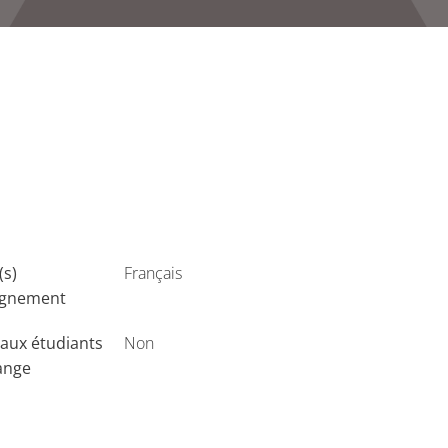
(s)
Français
ignement
aux étudiants
Non
ange