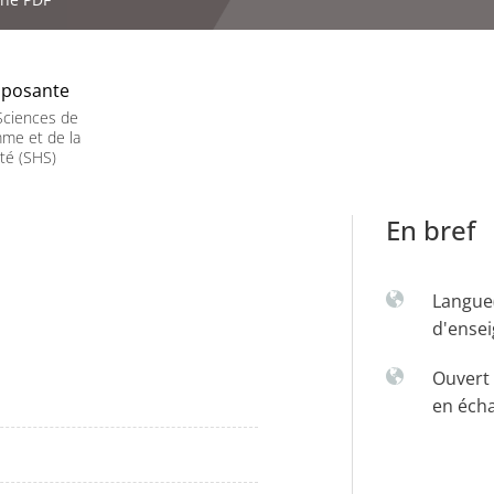
posante
Sciences de
me et de la
té (SHS)
En bref
Langue
d'ense
Ouvert 
en éch