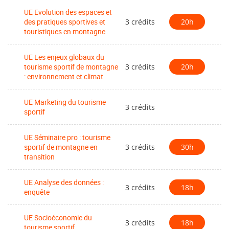
démarche analytique et critique (initiation à la
UE Evolution des espaces et
recherche, statistique, outils d’analyse des données …) ;
des pratiques sportives et
3 crédits
20h
touristiques en montagne
Des enseignements professionnalisants
appliqués
UE Les enjeux globaux du
au champ du tourisme sportif en montagne (projet
tourisme sportif de montagne
3 crédits
20h
: environnement et climat
tutoré, séminaire professionnel, stage).
UE Marketing du tourisme
3 crédits
sportif
UE Séminaire pro : tourisme
sportif de montagne en
3 crédits
30h
transition
UE Analyse des données :
3 crédits
18h
enquête
UE Socioéconomie du
3 crédits
18h
tourisme sportif