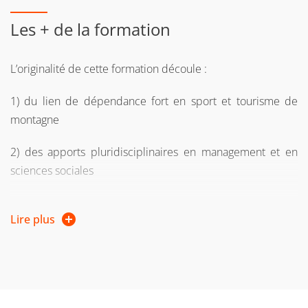
leurs pays d'origine.
Les + de la formation
L’originalité de cette formation découle :
1) du lien de dépendance fort en sport et tourisme de
montagne
2) des apports pluridisciplinaires en management et en
sciences sociales
3) de la prise en compte de la dimension internationale de
Lire plus
ce marché et de la montée en puissance du numérique