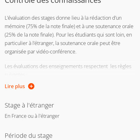
L’évaluation des stages donne lieu à la rédaction d’un
mémoire (75% de la note finale) et à une soutenance orale
(25% de la note finale). Pour les étudiants qui sont loin, en
particulier à l’étranger, la soutenance orale peut être
organisée par vidéo-conférence.
Les évaluations des enseignements respectent les règles
suivantes :
Lire plus
en M1 : 1 contrôle continu (40% de la note finale) et 1
contrôle terminal (60% de la note finale) en session 1 - 1
Stage à l'étranger
contrôle terminal (100% de la note finale) en session 2
En France ou à l'étranger
en M2 : 1 contrôle terminal en sessions 1 et 2 (100% de la
note finale).
Période du stage