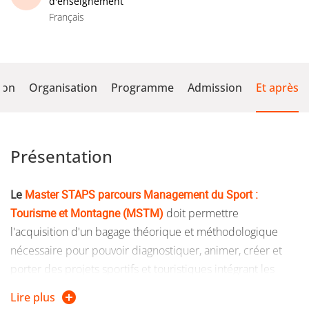
d'enseignement
Français
ion
Organisation
Programme
Admission
Et après
Présentation
Le
Master STAPS parcours Management du Sport :
Tourisme et Montagne (MSTM)
doit permettre
l'acquisition d'un bagage théorique et méthodologique
nécessaire pour pouvoir diagnostiquer, animer, créer et
porter des projets sportifs et touristiques intégrant les
grands enjeux (sociaux, économiques et climatiques)
Lire plus
auxquels sont soumis les pratiques et les territoires de