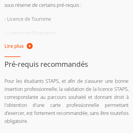
formation,
vous pouvez entreprendre une démarche
sous réserve de certains pré-requis :
de validation des acquis personnels et professionnels
- Licence de Tourisme
(VAPP)
- Licence de Géographie
Pour plus d'informations, consultez la page web de la
Direction de la formation continue et de l’apprentissage
Lire plus
- Licence en Management-Gestion
Pour les candidats non-STAPS, une expérience pratique et
Pré-requis recommandés
théorique dans le domaine des activités physiques, du
sport, et plus généralement de la motricité humaine est
Pour les étudiants STAPS, et afin de s'assurer une bonne
nécessaire.
insertion professionnelle, la validation de la licence STAPS,
correspondante au parcours souhaité et donnant droit à
Nécessité d'un bon niveau de langue française (niveau C1
l'obtention d'une carte professionnelle permettant
certifié)
d’exercer, est fortement recommandée, sans être toutefois
Les candidats doivent être dans le 1er quartile en termes
obligatoire.
de résultats au regard des standards des diplômes de