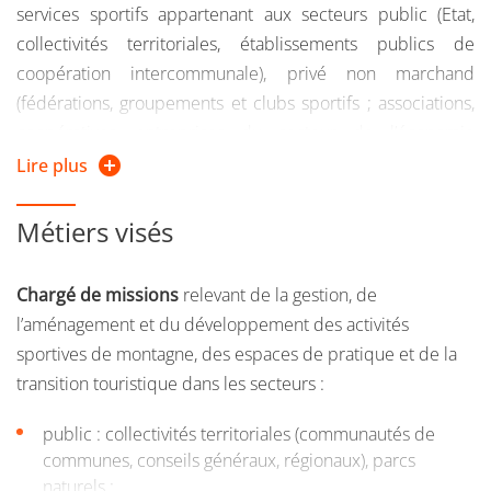
services sportifs appartenant aux secteurs public (Etat,
collectivités territoriales, établissements publics de
coopération intercommunale), privé non marchand
(fédérations, groupements et clubs sportifs ; associations,
coopératives, entreprises du secteur de l’économie
sociale, sociétés d'économie mixte), privé marchand
Lire plus
(grande distribution sportive, équipementiers, sociétés
commerciales de services sportifs, agences de
Métiers visés
communication, clubs professionnels, médias du sport,
sponsoring, P.M.E. ...
Chargé de missions
relevant de la gestion, de
l’aménagement et du développement des activités
sportives de montagne, des espaces de pratique et de la
transition touristique dans les secteurs :
public : collectivités territoriales (communautés de
communes, conseils généraux, régionaux), parcs
naturels ;