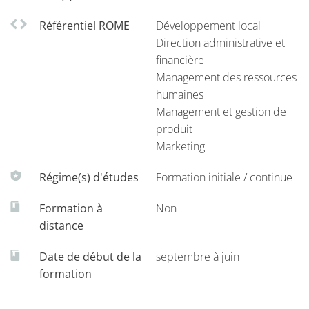
Vous trouverez tous les détails relatifs aux échanges
Référentiel ROME
Développement local
internationaux sur la présentation générale du Master.
Direction administrative et
financière
Management des ressources
humaines
Management et gestion de
produit
Marketing
Régime(s) d'études
Formation initiale / continue
Formation à
Non
distance
Date de début de la
septembre à juin
formation