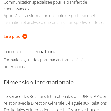
Communication spécialisée pour le transfert de
connaissances
Appui à la transformation en contexte professionnel
Évaluation et analyse d'une organisation sportive et de ses
actions dans son environnement d'un point de vue
fonctionnel et organisationnel
Lire plus
Conception de projets, de produits et de services sportifs
Encadrement, coordination et formation au sein des
Formation internationale
organisations sportives
Formation ayant des partenariats formalisés à
Gestion et administration des organisations sportives pour
l’international
en optimiser la performance
Développement de stratégies d'adaptation et d'évolution
Dimension internationale
des structures par les interactions avec l'environnement
institutionnel et le réseau d'acteurs socio-économiques
Le service des Relations Internationales de l'UFR STAPS, en
relation avec la Direction Générale Déléguée aux Relations
Territoriales et Internationales de l'UGA, a pour but de