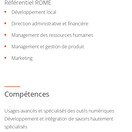
Référentiel ROME
montagne actuellement en pleine mutation.
Développement local
Il vise à former des spécialistes du management sportif sur
Direction administrative et financière
les différents aspects de la gestion de projet (depuis l’idée
Management des ressources humaines
originale jusqu’à la mise en œuvre et au suivi du projet)
avec une appétence particulière pour le milieu de la
Management et gestion de produit
montagne.
Marketing
Compétences
Usages avancés et spécialisés des outils numériques
Développement et intégration de savoirs hautement
spécialisés