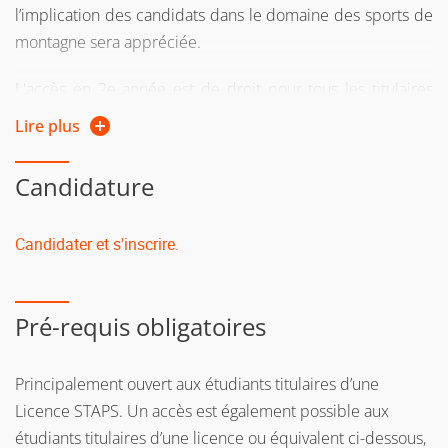
l’implication des candidats dans le domaine des sports de
montagne sera appréciée.
L'accès en 2e année est de droit pour tous les titulaires
d'un master 1re année de la même mention à l'UGA.
Lire plus
Public formation continue : Vous relevez de la formation
Candidature
continue :
si vous reprenez vos études après 2 ans d'interruption
Candidater et s'inscrire.
d'études
ou si vous suiviez une formation sous le régime
Pré-requis obligatoires
formation continue l’une des 2 années précédentes
ou si vous êtes salarié, demandeur d'emploi, travailleur
Principalement ouvert aux étudiants titulaires d’une
indépendant
Licence STAPS. Un accès est également possible aux
Si vous n'avez pas le diplôme requis pour intégrer la
étudiants titulaires d’une licence ou équivalent ci-dessous,