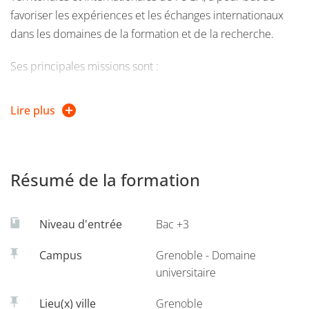
favoriser les expériences et les échanges internationaux
dans les domaines de la formation et de la recherche.
Ses principales missions sont :
- d'informer les étudiants sur les possibilités d'échanges et
Lire plus
les sources de financement disponibles,
- d'aider à la préparation des dossiers de candidature
(constitution du programme de cours, etc) et de
Résumé de la formation
financement,
- d'organiser et/ou de participer à la sélection des
Niveau d'entrée
Bac +3
candidats au départ et/ou à un financement,
Campus
Grenoble - Domaine
- d'accueillir et d'accompagner les étudiants étrangers
universitaire
dans le cadre de leur programme d'échange.
Lieu(x) ville
Grenoble