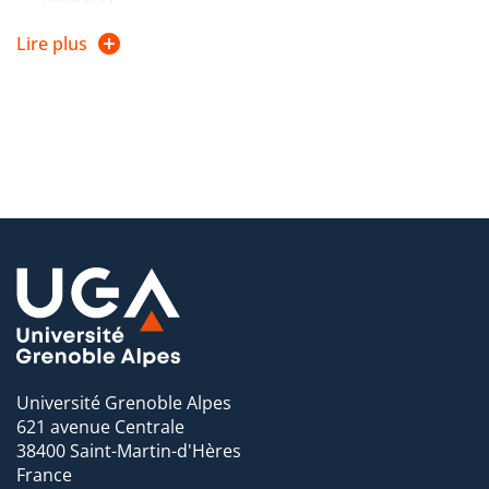
privé : opérateurs de tourisme, hébergeurs, exploitants
Lire plus
de remontées mécaniques ;
associatif : mouvement sportif (fédérations, comités,
ligues) et organisations locales du tourisme (agences et
offices du tourisme).
Le parcours MSTM donne également la possibilité aux
étudiants ayant un projet professionnel orienté vers la
recherche d’une poursuite d’étude en doctorat.
Université Grenoble Alpes
621 avenue Centrale
38400 Saint-Martin-d'Hères
France