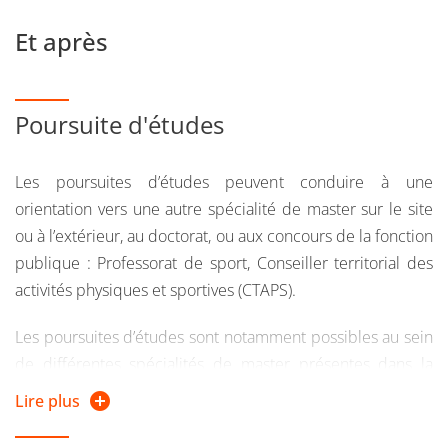
Et après
Poursuite d'études
Les poursuites d’études peuvent conduire à une
orientation vers une autre spécialité de master sur le site
ou à l’extérieur, au doctorat, ou aux concours de la fonction
publique : Professorat de sport, Conseiller territorial des
activités physiques et sportives (CTAPS).
Les poursuites d’études sont notamment possibles au sein
de différentes spécialités de master présentes dans la
région Auvergne Rhône-Alpes (Université Claude Bernard,
Lire plus
Université de Savoie Mont Blanc, Université de Saint
Etienne). La formation de 1re année de master assurée sur