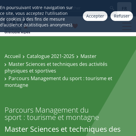
En poursuivant votre navigation sur
FR
Aller à
ce site, vous acceptez l'utilisation
Accepter
Refuser
de cookies à des fins de mesure
d'audience (statistiques anonymes).
Accueil
Catalogue 2021-2025
Master
Master Sciences et techniques des activités
physiques et sportives
Parcours Management du sport : tourisme et
montagne
Parcours Management du
sport : tourisme et montagne
Master Sciences et techniques des