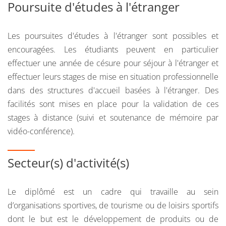
Poursuite d'études à l'étranger
le site grenoblois permet cet accès sans difficultés. Les
poursuites d’études sont également possibles dans
Les poursuites d'études à l'étranger sont possibles et
d’autres spécialités de master STAPS, au plan national. Les
encouragées. Les étudiants peuvent en particulier
poursuites d'études peuvent également se faire au sein du
effectuer une année de césure pour séjour à l'étranger et
master Sport économie, et Stratégie du tourisme (SEST).
effectuer leurs stages de mise en situation professionnelle
De fait, environ 50% de nos étudiants poursuivent leur 2e
dans des structures d'accueil basées à l'étranger. Des
année de master à l’extérieur de Grenoble.
facilités sont mises en place pour la validation de ces
stages à distance (suivi et soutenance de mémoire par
vidéo-conférence).
Secteur(s) d'activité(s)
Le diplômé est un cadre qui travaille au sein
d’organisations sportives, de tourisme ou de loisirs sportifs
dont le but est le développement de produits ou de