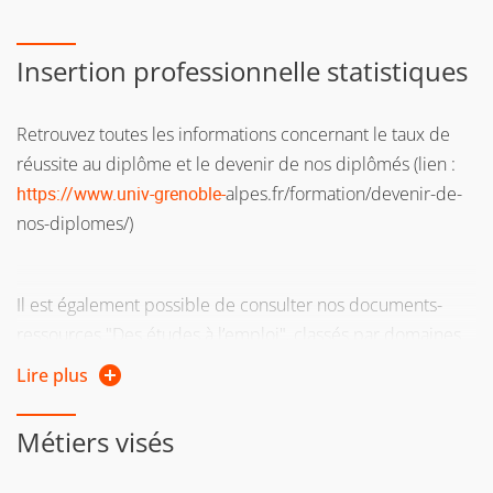
Insertion professionnelle statistiques
Retrouvez toutes les informations concernant le taux de
réussite au diplôme et le devenir de nos diplômés (lien :
https://www.univ-grenoble-
alpes.fr/formation/devenir-de-
nos-diplomes/)
Il est également possible de consulter nos documents-
ressources "Des études à l’emploi", classés par domaines
de formation (lien : https://prose.univ-grenoble-
Lire plus
alpes.fr/metiers-secteurs/choisir-une-thematique-ou-un-
secteur/)
Métiers visés