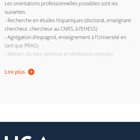
Les orientations professionnelles possibles sont les
suivantes :
- Recherche en études hispaniques (doctorat, enseignant-
chercheur, chercheur au CNRS, à l’EHESS)
- Agrégation d’espagnol, enseignement à l’Université en
tant que PRAG)
- Métiers du livre (éditions et rééditions critiques,
publications numériques, formation des libraires et
bibliothécaires) et traduction littéraire.
Lire plus
- Histoire culturelle des arts et de la littérature
(conférencier pour voyages culturels, croisières-
découvertes, guide de musées, conseil et expertise pour
l’organisation d’expositions, de festivals, de concerts,
promotion artistique, inspecteur de la création artistique
et culturelle (concours catégorie A)
- Médiation culturelle
- Géopolitique, transposition des concepts humanistes