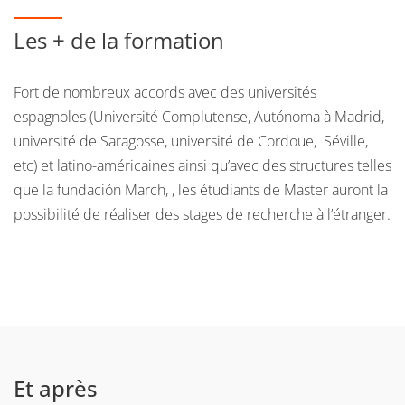
4.Savoir lire, analyser un texte écrit et des documents
audio en espagnol comme en français.
Les + de la formation
5. Etre en mesure de mener des recherches en consultant
Fort de nombreux accords avec des universités
des ressources (textuelles et/ou audiovisuelles) en
espagnoles (Université Complutense, Autónoma à Madrid,
espagnol comme en français.
université de Saragosse, université de Cordoue, Séville,
6. Etre capable de travailler de façon autonome.
etc) et latino-américaines ainsi qu’avec des structures telles
que la fundación March, , les étudiants de Master auront la
7. Disposer de compétences rédactionnelles en espagnol
possibilité de réaliser des stages de recherche à l’étranger.
comme en français.
Retrouvez les dates et les modalités de candidatures et
d’admissions
sur le site de l'UFR SoCLE.
Et après