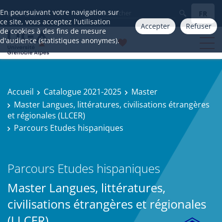
En poursuivant votre navigation sur
FR
Aller à
ce site, vous acceptez l'utilisation
Accepter
Refuser
de cookies à des fins de mesure
d'audience (statistiques anonymes).
Accueil
Catalogue 2021-2025
Master
Master Langues, littératures, civilisations étrangères
et régionales (LLCER)
Parcours Etudes hispaniques
Parcours Etudes hispaniques
Master Langues, littératures,
civilisations étrangères et régionales
(LLCER)