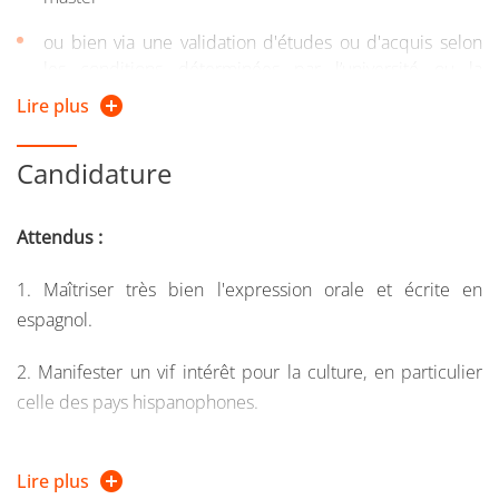
ou bien via une validation d'études ou d'acquis selon
les conditions déterminées par l’université ou la
formation
Lire plus
Le master
2e année est accessible sur dossier
aux
Candidature
candidats :
ayant validé la 1re année d'un parcours compatible
Attendus :
ou bien via une validation d'études ou d'acquis selon
1. Maîtriser très bien l'expression orale et écrite en
les conditions déterminées par l’université ou la
espagnol.
formation.
2. Manifester un vif intérêt pour la culture, en particulier
celle des pays hispanophones.
3. Avoir un bon niveau de français (minimum B2).
Lire plus