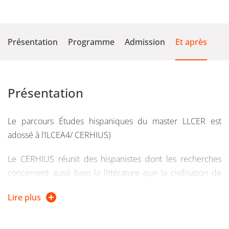
Présentation
Programme
Admission
Et après
Présentation
Le parcours Études hispaniques du master LLCER est
adossé à l’ILCEA4/ CERHIUS)
Le CERHIUS réunit des hispanistes dont les recherches
concernent aussi bien la littérature que la civilisation de
l’Espagne et de l’Amérique latine, la culture et les arts du
Lire plus
monde hispanique.
Les étudiants de master Langues, littératures et civilisations