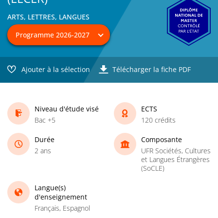
ARTS, LETTRES, LANGUES
Ajouter à la sélection
Télécharger la fiche PDF
Niveau d'étude visé
ECTS
Bac +5
120 crédits
Durée
Composante
2 ans
UFR Sociétés, Cultures
et Langues Étrangères
(SoCLE)
Langue(s)
d'enseignement
Français, Espagnol