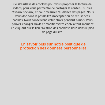
Ce site utilise des cookies pour vous proposer la lecture de
vidéos, pour vous permettre de partager le contenu sur les
Ajouter à la sélection
Télécharger la fiche PDF
réseaux sociaux, et pour mesurer l’audience des pages. Nous
vous donnons la possibilité d’accepter ou de refuser ces
cookies. Nous conservons votre choix pendant 6 mois. Vous
pouvez changer d’avis et modifier votre choix à tout moment
en cliquant sur le lien "Gestion des cookies" situé dans le pied
Niveau d'étude
ECTS
de page du site.
Bac +4
6 crédits
En savoir plus sur notre politique de
Composante
protection des données personnelles
UFR Sociétés, Cultures
et Langues Étrangères
(SoCLE)
Description