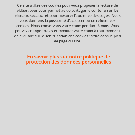
Ce site utilise des cookies pour vous proposer la lecture de
vidéos, pour vous permettre de partager le contenu sur les
Ajouter à la sélection
Télécharger la fiche PDF
réseaux sociaux, et pour mesurer l’audience des pages. Nous
vous donnons la possibilité d’accepter ou de refuser ces
cookies. Nous conservons votre choix pendant 6 mois. Vous
pouvez changer d’avis et modifier votre choix à tout moment
en cliquant sur le lien "Gestion des cookies" situé dans le pied
Niveau d'étude
ECTS
de page du site.
Bac +5
3 crédits
En savoir plus sur notre politique de
Composante
Période de l'année
protection des données personnelles
UFR Sociétés, Cultures
Toute l'année
et Langues Étrangères
(SoCLE)
Heures d'enseignement
Parcours recherche : humanités
TD
22h
numériques - TD