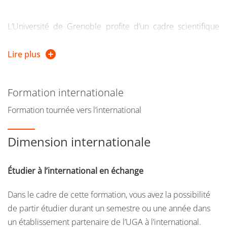
L’Université de Grenoble profite d’un cadre scientifique
exceptionnel, avec une forte concentration de laboratoires
d’excellence et d’industries. Les équipes pédagogiques,
Lire plus
constituées d’universitaires spécialisés et de
professionnels qualifiés, font partie des meilleures
Formation internationale
d’Europe. Les établissements (UGA et G-INP) s’appuient
sur des plateformes pédagogiques de premiers plans
Formation tournée vers l’international
(GreenER, CIME, Minatec, etc…) qui permettent aux
étudiants de bénéficier de matériel avancé et
Dimension internationale
professionnel.
Étudier à l’international en échange
Le master EEA (Electronique, Energie électrique,
Automatique et traitement du signal) s’inscrit dans ce
Dans le cadre de cette formation, vous avez la possibilité
cadre pour proposer une formation complète, adaptée au
de partir étudier durant un semestre ou une année dans
besoin croissant de compétences qualifiées causé par une
un établissement partenaire de l’UGA à l’international.