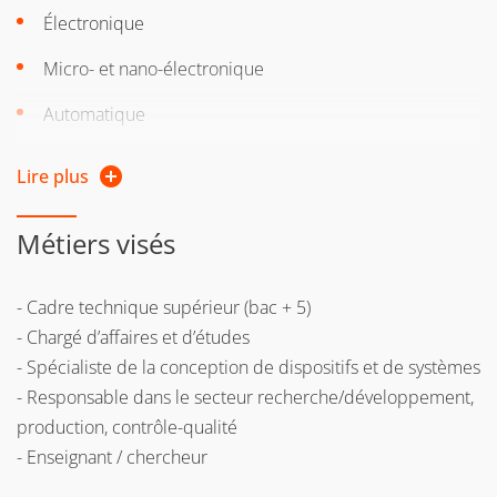
Électronique
• or if you are an employee, job seeker, self-employed
Micro- et nano-électronique
If you do not have the diploma required to integrate the
training, you can undertake a
validation of personal and
Automatique
professional achievements (VAPP
)
Supervision
Lire plus
Contrôle par réseau
Métiers visés
Informatique temps réel
Télécoms
- Cadre technique supérieur (bac + 5)
- Chargé d’affaires et d’études
- Spécialiste de la conception de dispositifs et de systèmes
- Responsable dans le secteur recherche/développement,
production, contrôle-qualité
- Enseignant / chercheur