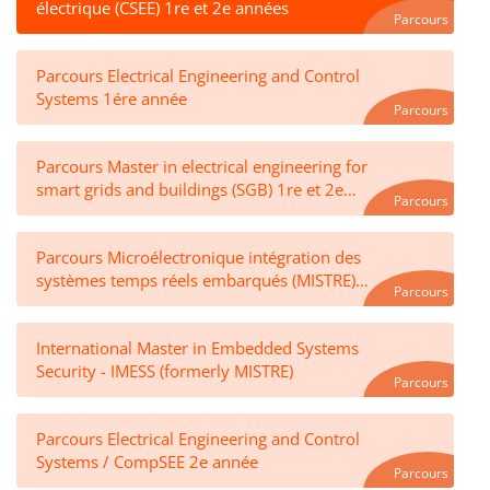
électrique (CSEE) 1re et 2e années
students (courses are in English) and concentrate on
Parcours
preparing them for doctoral studies or for positions in
industry. The CSEE and MISTRE programs are more
Parcours Electrical Engineering and Control
Systems 1ére année
vocational, with practical instruction and the option of
Parcours
work-linked training.
Parcours Master in electrical engineering for
The specialisation also includes the two-year master of
smart grids and buildings (SGB) 1re et 2e
Parcours
Science in electrical engineering, which is offered by G-
années
INP.
Parcours Microélectronique intégration des
systèmes temps réels embarqués (MISTRE)
Parcours
1re et 2e années
International Master in Embedded Systems
Security - IMESS (formerly MISTRE)
Parcours
Parcours Electrical Engineering and Control
Systems / CompSEE 2e année
Parcours