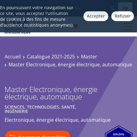
En poursuivant votre navigation sur
FR
Aller à
ce site, vous acceptez l'utilisation
Accepter
Refuser
de cookies à des fins de mesure
d'audience (statistiques anonymes).
Accueil
Catalogue 2021-2025
Master
Master Electronique, énergie électrique, automatique
Master Electronique, énergie
électrique, automatique
SCIENCES, TECHNOLOGIES, SANTÉ,
INGÉNIERIE
Electronique, énergie électrique, automatique