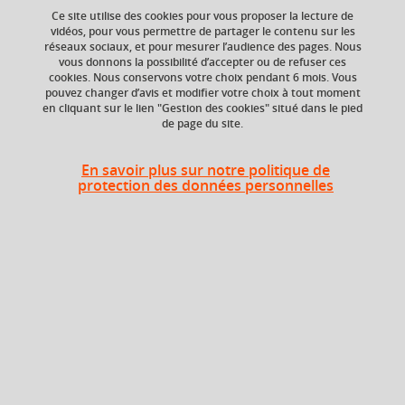
Ce site utilise des cookies pour vous proposer la lecture de
vidéos, pour vous permettre de partager le contenu sur les
Ajouter à la sélection
Télécharger la fiche PDF
réseaux sociaux, et pour mesurer l’audience des pages. Nous
vous donnons la possibilité d’accepter ou de refuser ces
cookies. Nous conservons votre choix pendant 6 mois. Vous
pouvez changer d’avis et modifier votre choix à tout moment
en cliquant sur le lien "Gestion des cookies" situé dans le pied
Niveau d'étude
ECTS
de page du site.
Bac +4
6 crédits
Composante
Période de l'année
En savoir plus sur notre politique de
protection des données personnelles
UFR Physique,
Automne (sept. à
Ingénierie, Terre,
dec./janv.)
Environnement,
Mécanique (PhITEM)
Description
Descriptif :
La montée en puissance de calcul et en
flexibilité des circuits numériques modernes permet de