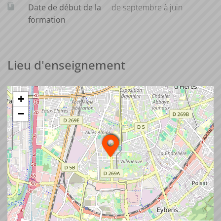
Date de début de la
de septembre à juin
formation
Lieu d'enseignement
+
−