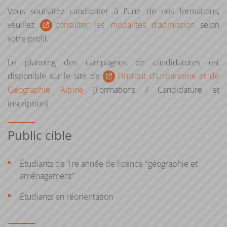
ou si vous êtes salarié, demandeur d'emploi, travailleur
Vous souhaitez candidater à l'une de nos formations,
indépendant
veuillez
consulter les modalités d'admission
selon
votre profil.
Si vous n'avez pas le diplôme requis pour intégrer la
formation (identique à celui indiqué pour le public de
Le planning des campagnes de candidatures est
formation initiale), vous pouvez entreprendre une
disponible sur le site de
l'Institut d'Urbanisme et de
démarche de
validation des acquis personnels et
Géographie Alpine
(Formations / Candidature et
professionnels (VAPP)
inscription)
Pour plus d'informations, consultez la page web de la
Public cible
Direction de la formation continue et de l’apprentissage
Consulter les tarifs s’appliquant aux publics de la formation
Étudiants de 1re année de licence "géographie et
continue (lien :
https://www.univ-grenoble-
aménagement"
alpes.fr/consulter-nos-tarifs/)
Étudiants en réorientation