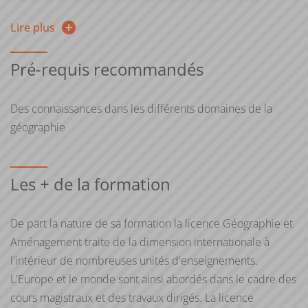
nature et de solides capacités d’expression, à l’écrit
comme à l’oral, afin de pouvoir analyser, argumenter,
Lire plus
construire un raisonnement, synthétiser, produire, éditer et
traiter des contenus diversifiés
Pré-requis recommandés
Disposer d’un bon niveau dans au moins une langue
étrangère (niveau B : cette mention comporte
Des connaissances dans les différents domaines de la
obligatoirement des enseignements de langues vivantes.
géographie
La maîtrise d’au moins une langue au niveau baccalauréat
est donc indispensable
Etre intéressé par la démarche scientifique : cette
Les + de la formation
mention suppose la capacité à comprendre et produire
des raisonnements logiques et argumentés à partir de
De part la nature de sa formation la licence Géographie et
données et de concepts issus de différentes disciplines
Aménagement traite de la dimension internationale à
Faire preuve de curiosité intellectuelle et plus
l'intérieur de nombreuses unités d'enseignements.
particulièrement pour les sciences humaines : la licence
L'Europe et le monde sont ainsi abordés dans le cadre des
Géographie et aménagement a pour objet l'étude et la
cours magistraux et des travaux dirigés. La licence
compréhension du phénomène humain, dans toute sa