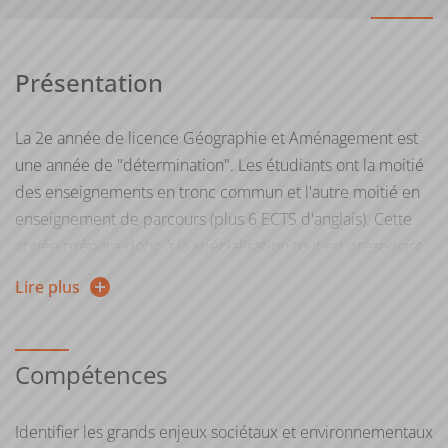
Présentation
La 2e année de licence Géographie et Aménagement est
une année de "détermination". Les étudiants ont la moitié
des enseignements en tronc commun et l'autre moitié en
enseignement de parcours (plus 6 ECTS d'anglais). Cette
année prépare donc à la spécialisation tout en préservant
un socle commun de connaissance.
Lire plus
La licence permet aux étudiants de développer leur
autonomie, leur réflexivité et leur curiosité. Trois éléments
Compétences
indispensables pour se préparer à entrer sur le marché du
travail. Cela passe en deuxième année de licence par la
poursuite de l'acquisition d'une solide culture général
Identifier les grands enjeux sociétaux et environnementaux