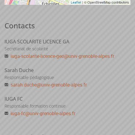
| © OpenStreetMap contributors
Leaflet
Contacts
IUGA SCOLARITE LICENCE GA
Secrétariat de scolarité
iuga-scolarite-licence-geo
@
univ-grenoble-alpes.fr
Sarah Duche
Responsable pédagogique
sarah.duche
@
univ-grenoble-alpes.fr
IUGA FC
Responsable formation continue
iuga-fc
@
univ-grenoble-alpes.fr