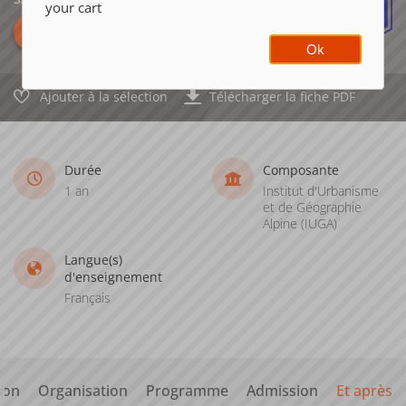
your cart
Ok
Ajouter à la sélection
Télécharger la fiche PDF
Durée
Composante
1 an
Institut d'Urbanisme
et de Géographie
Alpine (IUGA)
Langue(s)
d'enseignement
Français
ion
Organisation
Programme
Admission
Et après