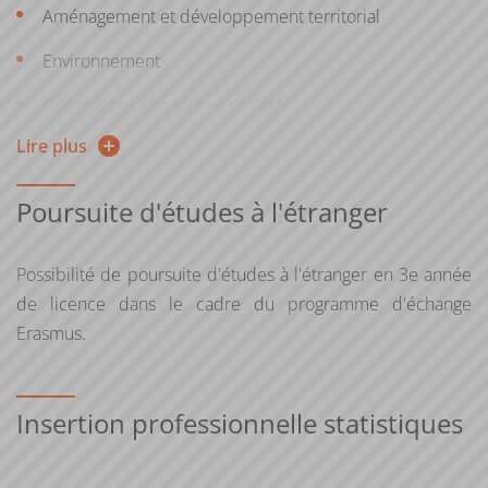
Aménagement et développement territorial
aménagement impose également, de par sa
transdisciplinarité, une curiosité pour l’environnement,
Environnement
l’aménagement des territoires et le lien social qui font
Géographie, espaces et société
appel à des notions relevant du droit, des sciences de la
vie et de la terre, de la sociologie et du numérique
Lire plus
Urbanisme
Ecosphère
Poursuite d'études à l'étranger
Possibilité de poursuite d'études à l'étranger en 3e année
de licence dans le cadre du programme d'échange
Erasmus.
Insertion professionnelle statistiques