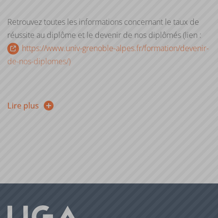
Retrouvez toutes les informations concernant le taux de
réussite au diplôme et le devenir de nos diplômés (lien :
https://www.univ-grenoble-alpes.fr/formation/devenir-
de-nos-diplomes/)
Lire plus
Il est également possible de consulter nos documents-
ressources
Des études à l’emploi
classes par domaines de
formation (lien :
https://prose.univ-grenoble-
alpes.fr/metiers-secteurs/