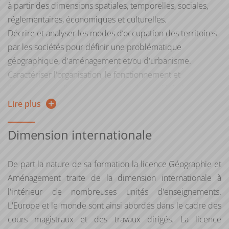
dans les différents domaines de la géographie et par la
à partir des dimensions spatiales, temporelles, sociales,
mise en place progressive d'une spécialisation des
réglementaires, économiques et culturelles.
apprentissages et des pratiques professionnelles.
Décrire et analyser les modes d’occupation des territoires
par les sociétés pour définir une problématique
géographique, d'aménagement et/ou d'urbanisme.
Caractériser l'organisation, le fonctionnement et
l'interaction de l'environnement et des sociétés à
différentes échelles.
Lire plus
Mobiliser les modèles théoriques et méthodologiques
propres à la discipline (géomatique, cartographique,
Dimension internationale
statistique, enquêtes, etc.) pour décrire, analyser et
expliquer le fonctionnement d’un territoire.
De part la nature de sa formation la licence Géographie et
Identifier les commanditaires et les acteurs du territoire,
Aménagement traite de la dimension internationale à
leurs rôles, fonctionnements et compétences spécifiques
l'intérieur de nombreuses unités d'enseignements.
et dialoguer avec eux.
L'Europe et le monde sont ainsi abordés dans le cadre des
Réaliser la collecte raisonnée de données de terrain en
cours magistraux et des travaux dirigés. La licence
utilisant les outils de l’observation et de l’enquête.