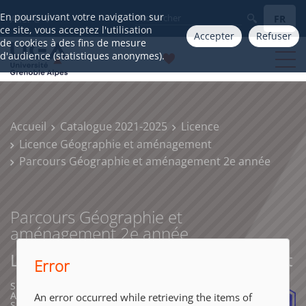
En poursuivant votre navigation sur
FR
Aller à
ce site, vous acceptez l'utilisation
Accepter
Refuser
de cookies à des fins de mesure
d'audience (statistiques anonymes).
Accueil
Catalogue 2021-2025
Licence
Licence Géographie et aménagement
Parcours Géographie et aménagement 2e année
Parcours Géographie et
aménagement 2e année
Licence Géographie et aménagement
Error
SCIENCES HUMAINES ET SOCIALES,
ARCHITECTURE, SCIENCES, TECHNOLOGIES,
An error occurred while retrieving the items of
SANTÉ, INGÉNIERIE