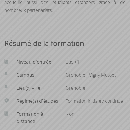
accueille aussi des étudiants étrangers grâce à de
Synthétiser de manière visuelle (cartes, plans, coupes,
nombreux partenariats.
schémas, dessins, graphiques, …) des informations et leurs
analyses.
Participer à la conception, la planification et la
programmation d’une action d’aménagement et de gestion
Résumé de la formation
du territoire, à différentes échelles.
Niveau d'entrée
Bac +1
Campus
Grenoble - Vigny Musset
Lieu(x) ville
Grenoble
Régime(s) d'études
Formation initiale / continue
Formation à
Non
distance