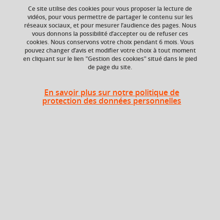
Ce site utilise des cookies pour vous proposer la lecture de
vidéos, pour vous permettre de partager le contenu sur les
Ajouter à la sélection
Télécharger la fiche PDF
réseaux sociaux, et pour mesurer l’audience des pages. Nous
vous donnons la possibilité d’accepter ou de refuser ces
cookies. Nous conservons votre choix pendant 6 mois. Vous
pouvez changer d’avis et modifier votre choix à tout moment
en cliquant sur le lien "Gestion des cookies" situé dans le pied
ECTS
Composante
de page du site.
3 crédits
Institut d'Urbanisme
et de Géographie
Alpine (IUGA)
En savoir plus sur notre politique de
protection des données personnelles
En bref
Langue(s)
Français
d'enseignement
Ouvert aux
Oui