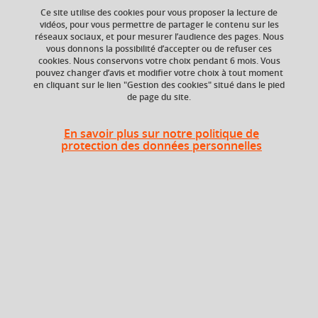
Ce site utilise des cookies pour vous proposer la lecture de
vidéos, pour vous permettre de partager le contenu sur les
Ajouter à la sélection
Télécharger la fiche PDF
réseaux sociaux, et pour mesurer l’audience des pages. Nous
vous donnons la possibilité d’accepter ou de refuser ces
cookies. Nous conservons votre choix pendant 6 mois. Vous
Tourisme
Acteurs
Pratiques
pouvez changer d’avis et modifier votre choix à tout moment
en cliquant sur le lien "Gestion des cookies" situé dans le pied
Ressources
de page du site.
En savoir plus sur notre politique de
protection des données personnelles
ECTS
Composante
3 crédits
Institut d'Urbanisme
et de Géographie
Alpine (IUGA)
Période de l'année
Printemps (janv. à
avril/mai)
Description