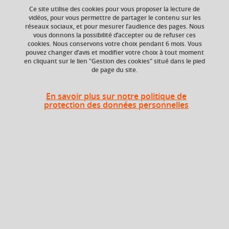
Ce site utilise des cookies pour vous proposer la lecture de
vidéos, pour vous permettre de partager le contenu sur les
Ajouter à la sélection
Télécharger la fiche PDF
réseaux sociaux, et pour mesurer l’audience des pages. Nous
vous donnons la possibilité d’accepter ou de refuser ces
cookies. Nous conservons votre choix pendant 6 mois. Vous
changement climatique
pouvez changer d’avis et modifier votre choix à tout moment
en cliquant sur le lien "Gestion des cookies" situé dans le pied
mécanismes et évolutions spatio-temporelles
de page du site.
facteurs naturels et anthropiques
adaptation
En savoir plus sur notre politique de
+ 1
protection des données personnelles
ECTS
Composante
3 crédits
Institut d'Urbanisme
et de Géographie
Alpine (IUGA)
Période de l'année
Automne (sept. à
dec./janv.)