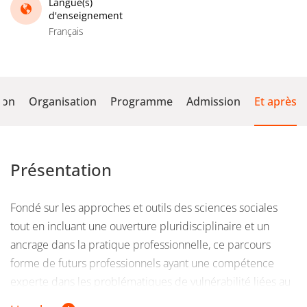
Langue(s)
d'enseignement
Français
ion
Organisation
Programme
Admission
Et après
Présentation
Fondé sur les approches et outils des sciences sociales
tout en incluant une ouverture pluridisciplinaire et un
ancrage dans la pratique professionnelle, ce parcours
forme de futurs professionnels ayant une compétence
experte dans les problématiques de vulnérabilité liées au
grand âge, au handicap ou aux questions de santé aux âges