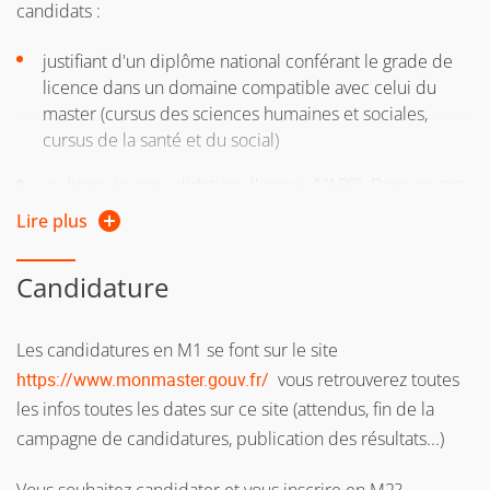
candidats :
justifiant d'un diplôme national conférant le grade de
licence dans un domaine compatible avec celui du
master (cursus des sciences humaines et sociales,
cursus de la santé et du social)
ou bien via une validation d'acquis (VAPP). Dans ce cas,
un temps minimum d'exercice professionnel de 3 ans
Lire plus
sera exigé.
Candidature
La 2e année de master est accessible :
Les candidatures en M1 se font sur le site
https://www.monmaster.gouv.fr/
vous retrouverez toutes
de droit aux personnes ayant validé la première année
les infos toutes les dates sur ce site (attendus, fin de la
du même parcours.
campagne de candidatures, publication des résultats...)
sur dossier et entretien aux candidats ayant validé la
1re année d'un parcours compatible, ou bien via une