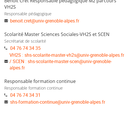
Benoît Cret Responsable pédagogique M2 parcours
VH2S
Responsable pédagogique
benoit.cret
@
univ-grenoble-alpes.fr
Scolarité Master Sciences Sociales-VH2S et SCEN
Secrétariat de scolarité
04 76 74 34 35
VH2S : shs-scolarite-master-vh2s
@
univ-grenoble-alpes.fr
/ SCEN : shs-scolarite-master-scen@univ-grenoble-
alpes.fr
Responsable formation continue
Responsable formation continue
04 76 74 34 31
shs-formation-continue
@
univ-grenoble-alpes.fr