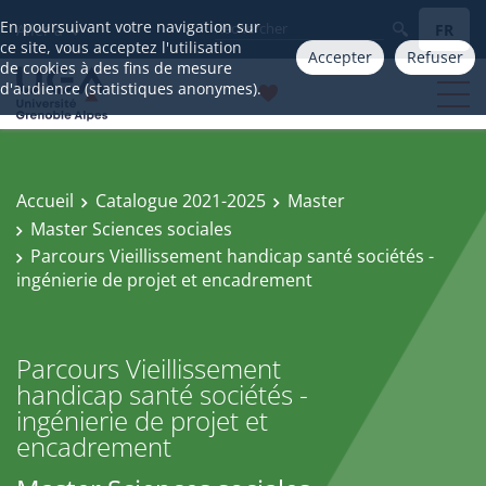
En poursuivant votre navigation sur
FR
Aller à
ce site, vous acceptez l'utilisation
Accepter
Refuser
de cookies à des fins de mesure
d'audience (statistiques anonymes).
Accueil
Catalogue 2021-2025
Master
Master Sciences sociales
Parcours Vieillissement handicap santé sociétés -
ingénierie de projet et encadrement
Parcours Vieillissement
handicap santé sociétés -
ingénierie de projet et
encadrement