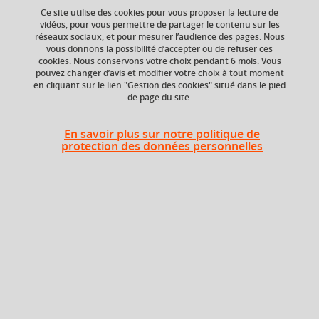
Ce site utilise des cookies pour vous proposer la lecture de
Ajouter à la sélection
Télécharger la fiche PDF
vidéos, pour vous permettre de partager le contenu sur les
réseaux sociaux, et pour mesurer l’audience des pages. Nous
Description
vous donnons la possibilité d’accepter ou de refuser ces
cookies. Nous conservons votre choix pendant 6 mois. Vous
pouvez changer d’avis et modifier votre choix à tout moment
en cliquant sur le lien "Gestion des cookies" situé dans le pied
La matière Socialisation à la recherche vise à familiariser
de page du site.
les étudiant.e.s avec le monde de la recherche. Pour cela,
les étudiant.e.s sont d'abord amené.e.s à assister à des
En savoir plus sur notre politique de
protection des données personnelles
présentations de chercheur.e.s (séminaire, conférence,
journée d'étude). Ils/elles peuvent en particulier assister à
des activités scientifiques au sein du laboratoire grenoblois
de sciences sociales Pacte. Ils/elles s’impliquent également
dans l'organisation du séminaire propre au parcours et
consacré aux méthodologies qualitatives en sociologie
Lire plus
("Questions de méthodes"). Chaque étudiant.e contribue à
la mise en œuvre d'une séance du séminaire (relations
avec l'invité et organisation matérielle, animation de la