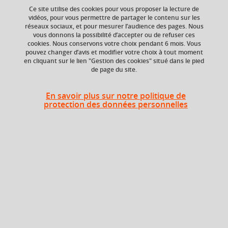
Ce site utilise des cookies pour vous proposer la lecture de
vidéos, pour vous permettre de partager le contenu sur les
réseaux sociaux, et pour mesurer l’audience des pages. Nous
vous donnons la possibilité d’accepter ou de refuser ces
En bref
cookies. Nous conservons votre choix pendant 6 mois. Vous
pouvez changer d’avis et modifier votre choix à tout moment
en cliquant sur le lien "Gestion des cookies" situé dans le pied
de page du site.
Langue(s)
Français
d'enseignement
En savoir plus sur notre politique de
protection des données personnelles
Ouvert aux
Non
étudiants en
échange
Campus
Grenoble - Domaine universitaire