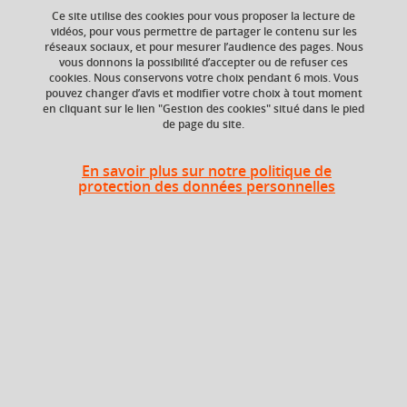
Ce site utilise des cookies pour vous proposer la lecture de
vidéos, pour vous permettre de partager le contenu sur les
réseaux sociaux, et pour mesurer l’audience des pages. Nous
vous donnons la possibilité d’accepter ou de refuser ces
Ajouter à la sélection
Télécharger la fiche PDF
cookies. Nous conservons votre choix pendant 6 mois. Vous
pouvez changer d’avis et modifier votre choix à tout moment
Liste des enseignements
en cliquant sur le lien "Gestion des cookies" situé dans le pied
de page du site.
Evaluation de la qualité
En savoir plus sur notre politique de
protection des données personnelles
Conférences thématiques
Epistémologie des sciences
sociales
Socialisation à la recherche
En bref