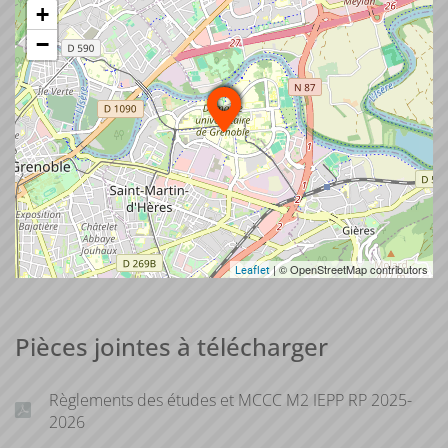
+
−
| © OpenStreetMap contributors
Leaflet
Pièces jointes à télécharger
Règlements des études et MCCC M2 IEPP RP 2025-
2026