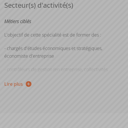
formation, vous pouvez entreprendre une démarche de
Secteur(s) d'activité(s)
validation des acquis personnels et professionnels
(VAPP).
Métiers ciblés
Pour plus d'informations, consultez la page web de la
L'objectif de cette spécialité est de former des :
Direction de la formation continue et de l’apprentissage
- chargés d'études économiques et stratégiques,
économiste d'entreprise
- contrôleurs de gestion (en entreprise, collectivités
territoriales..)
Lire plus
- managers de projets (qualité, systèmes d’information
notamment)
- chargés d'affaires en banque
- chargés de projets entrepreneuriat