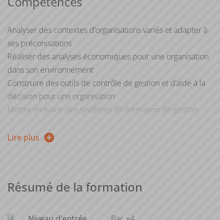
Compétences
méthodes de l’analyse financière pour proposer aux
étudiants d'acquérir des compétences nécessaires aux
métiers à l’interface entre ingénieurs en système
Analyser des contextes d’organisations variés et adapter à
d’information, économistes et gestionnaires.
ses préconisations
Réaliser des analyses économiques pour une organisation
dans son environnement
Construire des outils de contrôle de gestion et d’aide à la
décision pour une organisation
Mettre en place des systèmes d’information de gestion
Analyser la santé financière d’une organisation pour
améliorer sa performance
Lire plus
Faire des préconisations dans le domaine de la gestion et
suggérer des améliorations
Analyser les stratégies et modèles économiques d’une
Résumé de la formation
organisation
Conduire des projets en utilisant un cadre
méthodologique
Niveau d'entrée
Bac +4