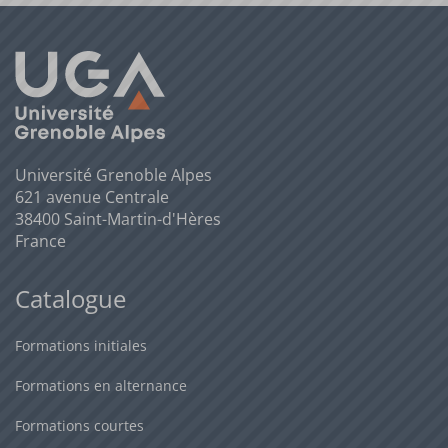
- consultants junior
- chargés de mission développement durable
- chargés de projets RSE (Responsabilité sociale de
l'entreprise)
Université Grenoble Alpes
621 avenue Centrale
Destinés à travailler dans des :
38400 Saint-Martin-d'Hères
France
- bureaux d'études, et cabinets de consultant,
Catalogue
- banques et services financiers
- entreprises industrielles ou de services
Formations initiales
Formations en alternance
- SSII
Formations courtes
- organismes publics (collectivités territoriales, centres