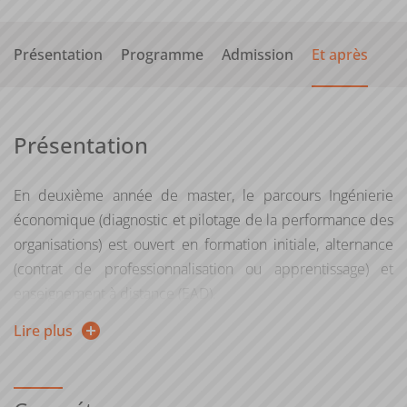
Présentation
Programme
Admission
Et après
Présentation
En deuxième année de master, le parcours Ingénierie
économique (diagnostic et pilotage de la performance des
organisations) est ouvert en formation initiale, alternance
(contrat de professionnalisation ou apprentissage) et
enseignement à distance (EAD).
Lire plus
Le parcours Ingénierie économique (diagnostic et pilotage
de la performance des organisations) mobilise les
problématiques d'analyse stratégique et industrielles et les