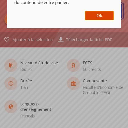
du contenu de votre panier.
Alternance possible
Ok
Ajouter à la sélection
Télécharger la fiche PDF
Niveau d'étude visé
ECTS
Bac +5
60 crédits
Durée
Composante
1 an
Faculté d'Economie de
Grenoble (FEG)
Langue(s)
d'enseignement
Français