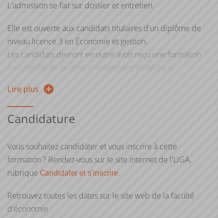
L'admission se fait sur dossier et entretien.
Elle est ouverte aux candidats titulaires d'un diplôme de
niveau licence 3 en Économie et gestion.
Les candidats devront en outre avoir reçu une formation
en contrôle de gestion, management stratégique,
informatique de gestion (pratique avancée du tableur,
Lire plus
bases de données, programmation) et anglais.
Ils devront également avoir effectué un stage d'au moins 1
Candidature
mois en milieu professionnel ou justifier d'une expérience
équivalente.
Vous souhaitez candidater et vous inscrire à cette
L'admission sera en outre conditionnée à l'évaluation
formation ? Rendez-vous sur le site internet de l'UGA,
globale du profil et de la trajectoire de l'étudiant, en tenant
rubrique
Candidater et s'inscrire.
compte notamment de façon essentielle de l'adéquation
avec la problématique de la formation et les champs
Retrouvez toutes les dates sur le site web de la faculté
d'exercice professionnels auxquels elle destine.
d'économie :