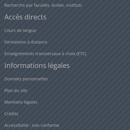
Recherche par facultés, écoles, instituts
d'études ou de recherche),
Accès directs
- organismes semi -publics (CCI, chambre des métiers,
syndicats professionnels)
Cours de langue
Formations à distance
Enseignements transversaux à choix (ETC)
Informations légales
Données personnelles
Plan du site
Mentions légales
Crédits
Accessibilité : non conforme