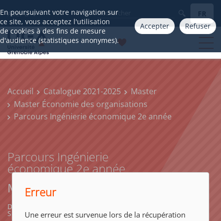
En poursuivant votre navigation sur
FR
Aller à
ce site, vous acceptez l'utilisation
Accepter
Refuser
de cookies à des fins de mesure
d'audience (statistiques anonymes).
Accueil
Catalogue 2021-2025
Master
Master Économie des organisations
Parcours Ingénierie économique 2e année
Parcours Ingénierie
économique 2e année
Master Économie des organisations
Erreur
DROIT, ÉCONOMIE, GESTION, MANAGEMENT,
SCIENCES POLITIQUES
Une erreur est survenue lors de la récupération