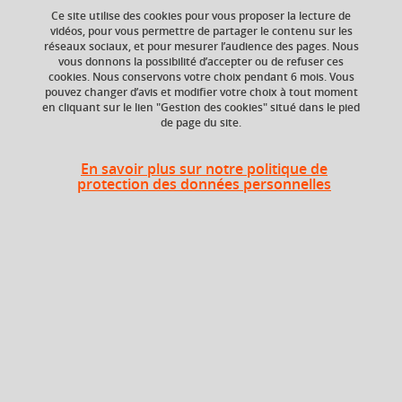
Ce site utilise des cookies pour vous proposer la lecture de
Ajouter à la sélection
Télécharger la fiche PDF
vidéos, pour vous permettre de partager le contenu sur les
réseaux sociaux, et pour mesurer l’audience des pages. Nous
vous donnons la possibilité d’accepter ou de refuser ces
cookies. Nous conservons votre choix pendant 6 mois. Vous
ECTS
Composante
pouvez changer d’avis et modifier votre choix à tout moment
en cliquant sur le lien "Gestion des cookies" situé dans le pied
9 crédits
Faculté d'Economie de
de page du site.
Grenoble (FEG)
Période de l'année
En savoir plus sur notre politique de
protection des données personnelles
Printemps (janv. à
avril/mai)
Liste des enseignements
Sociologie des organisations
5 crédits
et diagnostic organisationnel
Système d'information (Excel-