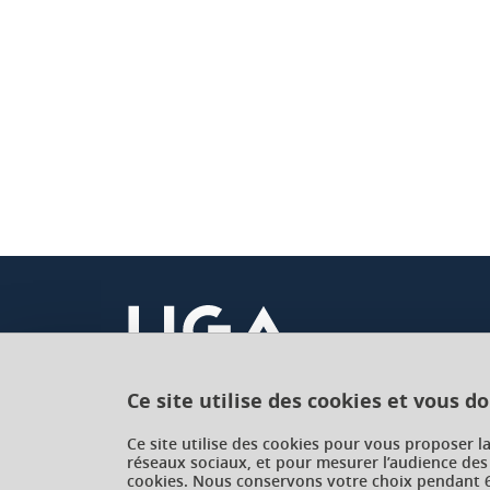
Ce site utilise des cookies et vous d
Université Grenoble Alpes
Ce site utilise des cookies pour vous proposer l
réseaux sociaux, et pour mesurer l’audience des
621 avenue Centrale
cookies. Nous conservons votre choix pendant 6
38400 Saint-Martin-d'Hères