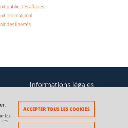
oit public des affaires
oit international
oit des libertés
Informations légales
Données personnelles
er.
ACCEPTER TOUS LES COOKIES
Plan du site
ur les
 ces
rsaux à
Mentions légales