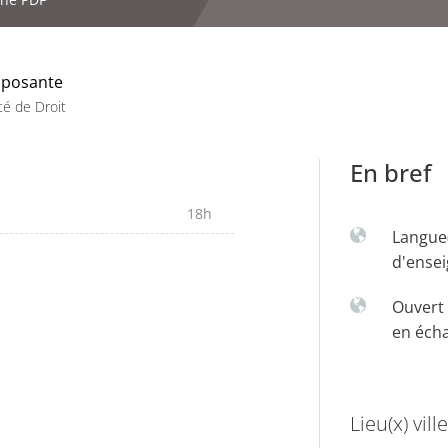
posante
té de Droit
En bref
18h
Langue
d'ense
Ouvert 
en éch
Lieu(x) ville