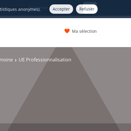
FR
nelle
Accepter
Refuser
atistiques anonymes).
Ma sélection
s
imoine
UE Professionnalisation