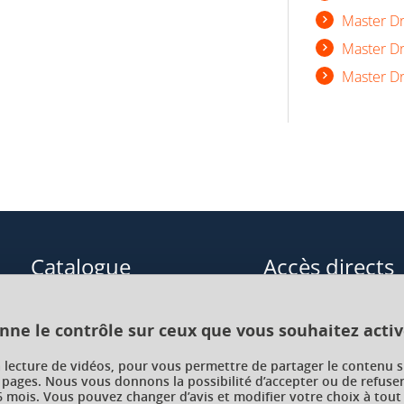
Master Dr
Master Dr
Master Dr
Catalogue
Accès directs
Formations initiales
Cours de langue
onne le contrôle sur ceux que vous souhaitez activ
Formations en alternance
Formations à distance
a lecture de vidéos, pour vous permettre de partager le contenu s
 pages. Nous vous donnons la possibilité d’accepter ou de refuser
Formations courtes
Enseignements transve
 mois. Vous pouvez changer d’avis et modifier votre choix à tout
choix (ETC)