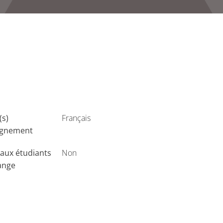
(s)
Français
ignement
aux étudiants
Non
ange