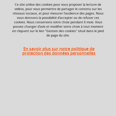
Ce site utilise des cookies pour vous proposer la lecture de
vidéos, pour vous permettre de partager le contenu sur les
réseaux sociaux, et pour mesurer l’audience des pages. Nous
Niveau d'étude
Composante
vous donnons la possibilité d’accepter ou de refuser ces
Bac +4
Faculté de Droit
cookies. Nous conservons votre choix pendant 6 mois. Vous
pouvez changer d’avis et modifier votre choix à tout moment
en cliquant sur le lien "Gestion des cookies" situé dans le pied
Période de l'année
de page du site.
Printemps (janv. à
avril/mai)
En savoir plus sur notre politique de
protection des données personnelles
Heures d'enseignement
TD
TD
27h
Période
Semestre 8