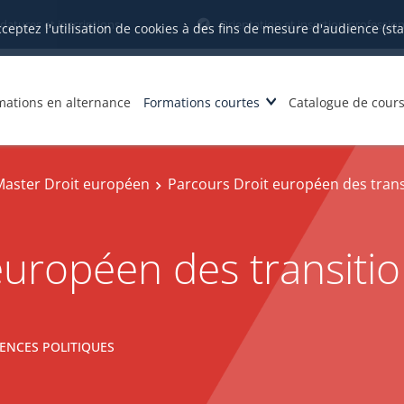
datures et inscriptions
Orientation et insertion profession
cceptez l'utilisation de cookies à des fins de mesure d'audience (st
mations en alternance
Formations courtes
Catalogue de cour
Master Droit européen
Parcours Droit européen des trans
européen des transiti
ENCES POLITIQUES