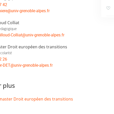
7 42
iere
@
univ-grenoble-alpes.fr
oud Colliat
édagogique
illoud-Colliat
@
univ-grenoble-alpes.fr
ster Droit européen des transitions
colarité
2 26
er-DET
@
univ-grenoble-alpes.fr
r plus
master Droit européen des transitions