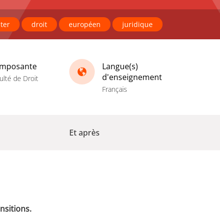
ter
droit
européen
juridique
mposante
Langue(s)
d'enseignement
ulté de Droit
Français
Et après
nsitions.