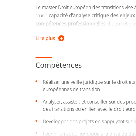
Le master Droit européen des transitions vise 
d’une
capacité d’analyse critique des enje
compétences professionnelles
, il permet d’
métier d’enseignant-chercheur après la réalisa
Lire plus
S’appuyant sur une
équipe pédagogique dyn
innovante
(simulations de procès, sondages e
l’accent sur le
travail en groupe
et éventuell
Compétences
futures.
Réaliser une veille juridique sur le droit eu
En somme, le master Droit européen des transi
européennes de transition
diversification des débouchés professionne
Analyser, assister, et conseiller sur des p
A l’issue de leur formation, les étudiants a
des transitions ou en lien avec le droit eu
Maîtrise de connaissances juridiques approf
Développer des projets en s’appuyant sur 
Développement de la capacité d’analyse crit
Fournir un appui juridique à la prise de déc