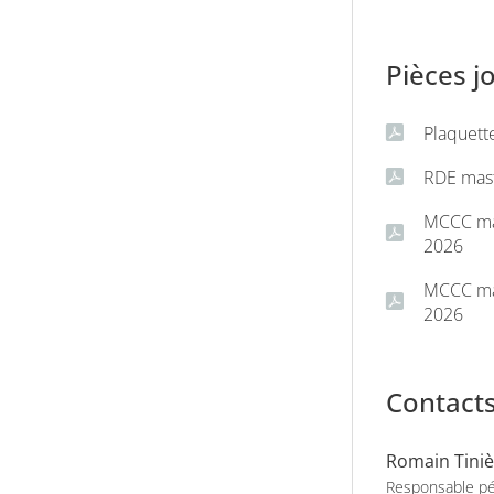
Pièces j
Plaquette
’acceptation par un jury, dans le
RDE mast
aculté de droit de Sherbrook au
MCCC mas
2026
 peut également être suivi, sous
MCCC mas
 le cadre du double diplôme
2026
emagne.
 année de master au sein de
Contact
de master à Grenoble.
Romain Tiniè
Responsable p