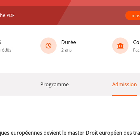
che PDF
mas
S
Durée
Co
rédits
2 ans
Fac
Programme
Admission
diques européennes devient le master Droit européen des tra