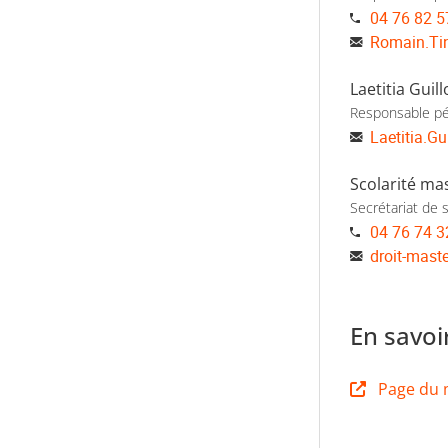
04 76 82 5
Romain.Tin
Laetitia Guill
Responsable p
Laetitia.Gu
Scolarité ma
Secrétariat de s
04 76 74 3
droit-mast
En savoi
Page du 