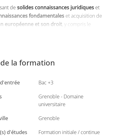
sant de
solides connaissances juridiques
et
nnaissances fondamentales
et acquisition de
ion européenne et son droit
, y compris le
s
, il favorise une
pédagogie active et
elles et/ou Luxembourg). Mettant également
de la formation
 étudiants à leurs pratiques professionnelles
d'entrée
Bac +3
 européen
et s’inscrit résolument dans la
s
Grenoble - Domaine
universitaire
ville
Grenoble
ciplines liées.
s) d'études
Formation initiale / continue
ement et de façon construite à l’écrit comme à