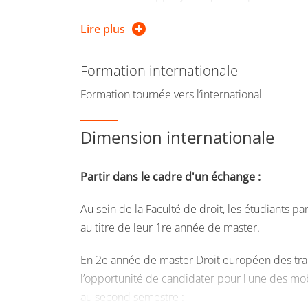
l’oral.
européen
Lire plus
Développement des aptitudes à travailler e
Gérer un contentieux en utilisant les dispos
Valorisation de l’anglais comme langue de t
Répondre aux appels d’offres et gérer des
Formation internationale
Formation tournée vers l’international
Construire un raisonnement critique en dr
des transitions
Dimension internationale
Partir dans le cadre d'un échange :
Au sein de la Faculté de droit, les étudiants p
au titre de leur 1re année de master.
En 2e année de master Droit européen des trans
l’opportunité de candidater pour l'une des mobi
au second semestre :