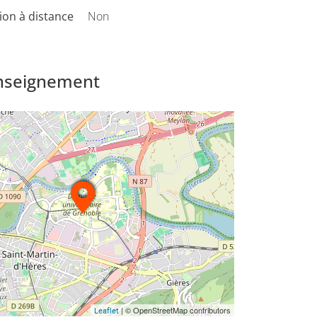
on à distance
Non
enseignement
| © OpenStreetMap contributors
Leaflet