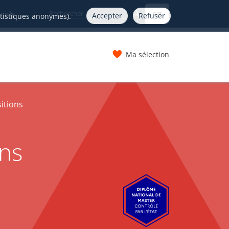
FR
nelle
Accepter
Refuser
atistiques anonymes).
Ma sélection
s
itions
ons