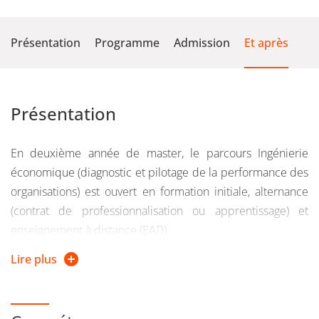
Présentation
Programme
Admission
Et après
Présentation
En deuxième année de master, le parcours Ingénierie
économique (diagnostic et pilotage de la performance des
organisations) est ouvert en formation initiale, alternance
(contrat de professionnalisation ou apprentissage) et
enseignement à distance (EAD).
Lire plus
Le parcours Ingénierie économique (diagnostic et pilotage
de la performance des organisations) mobilise les
problématiques d'analyse stratégique et industrielles et les