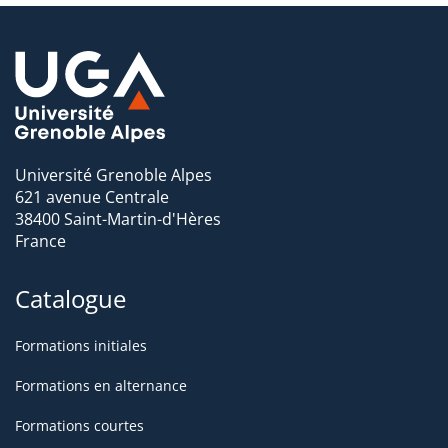
- consultants junior
- chargés de mission développement durable
- chargés de projets RSE (Responsabilité sociale de
l'entreprise)
Université Grenoble Alpes
621 avenue Centrale
Destinés à travailler dans des :
38400 Saint-Martin-d'Hères
France
- bureaux d'études, et cabinets de consultant,
Catalogue
- banques et services financiers
- entreprises industrielles ou de services
Formations initiales
Formations en alternance
- SSII
Formations courtes
- organismes publics (collectivités territoriales, centres