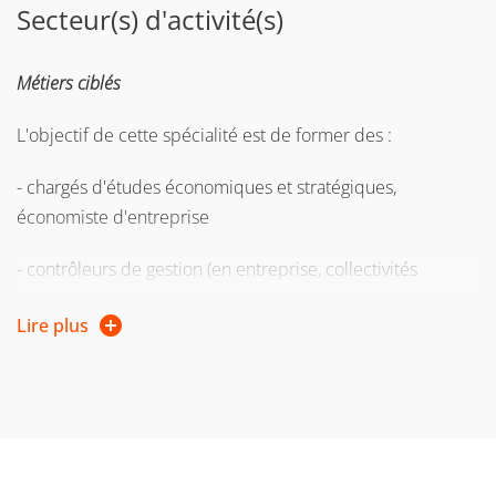
formation, vous pouvez entreprendre une démarche de
Secteur(s) d'activité(s)
validation des acquis personnels et professionnels
(VAPP).
Métiers ciblés
Pour plus d'informations, consultez la page web de la
L'objectif de cette spécialité est de former des :
Direction de la formation continue et de l’apprentissage
- chargés d'études économiques et stratégiques,
économiste d'entreprise
- contrôleurs de gestion (en entreprise, collectivités
territoriales..)
Lire plus
- managers de projets (qualité, systèmes d’information
notamment)
- chargés d'affaires en banque
- chargés de projets entrepreneuriat