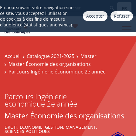
En poursuivant votre navigation sur
FR
Aller à
ce site, vous acceptez l'utilisation
Accepter
Refuser
de cookies à des fins de mesure
d'audience (statistiques anonymes).
Accueil
Catalogue 2021-2025
Master
Master Économie des organisations
Parcours Ingénierie économique 2e année
Parcours Ingénierie
économique 2e année
Master Économie des organisations
DROIT, ÉCONOMIE, GESTION, MANAGEMENT,
SCIENCES POLITIQUES