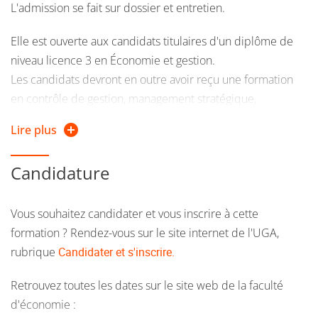
L'admission se fait sur dossier et entretien.
Elle est ouverte aux candidats titulaires d'un diplôme de
niveau licence 3 en Économie et gestion.
Les candidats devront en outre avoir reçu une formation
en contrôle de gestion, management stratégique,
informatique de gestion (pratique avancée du tableur,
Lire plus
bases de données, programmation) et anglais.
Ils devront également avoir effectué un stage d'au moins 1
Candidature
mois en milieu professionnel ou justifier d'une expérience
équivalente.
Vous souhaitez candidater et vous inscrire à cette
L'admission sera en outre conditionnée à l'évaluation
formation ? Rendez-vous sur le site internet de l'UGA,
globale du profil et de la trajectoire de l'étudiant, en tenant
rubrique
Candidater et s'inscrire.
compte notamment de façon essentielle de l'adéquation
avec la problématique de la formation et les champs
Retrouvez toutes les dates sur le site web de la faculté
d'exercice professionnels auxquels elle destine.
d'économie :