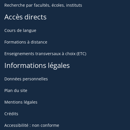
Recherche par facultés, écoles, instituts
d'études ou de recherche),
Accès directs
- organismes semi -publics (CCI, chambre des métiers,
syndicats professionnels)
Cours de langue
Formations à distance
Enseignements transversaux à choix (ETC)
Informations légales
Données personnelles
Plan du site
Mentions légales
Crédits
Accessibilité : non conforme