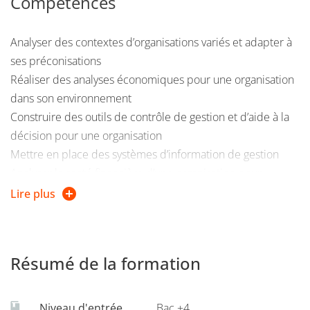
Compétences
méthodes de l’analyse financière pour proposer aux
étudiants d'acquérir des compétences nécessaires aux
métiers à l’interface entre ingénieurs en système
Analyser des contextes d’organisations variés et adapter à
d’information, économistes et gestionnaires.
ses préconisations
Réaliser des analyses économiques pour une organisation
dans son environnement
Construire des outils de contrôle de gestion et d’aide à la
décision pour une organisation
Mettre en place des systèmes d’information de gestion
Analyser la santé financière d’une organisation pour
améliorer sa performance
Lire plus
Faire des préconisations dans le domaine de la gestion et
suggérer des améliorations
Analyser les stratégies et modèles économiques d’une
Résumé de la formation
organisation
Conduire des projets en utilisant un cadre
méthodologique
Niveau d'entrée
Bac +4