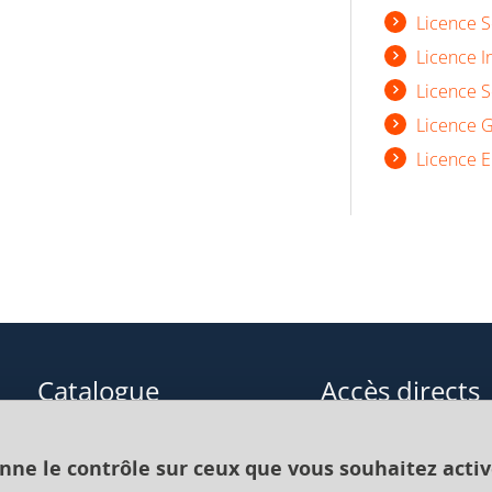
Licence S
Licence I
Licence S
Licence G
Licence E
Catalogue
Accès directs
Formations initiales
Cours de langue
onne le contrôle sur ceux que vous souhaitez activ
Formations en alternance
Formations à distance