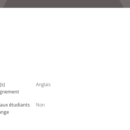
(s)
Anglais
ignement
aux étudiants
Non
ange