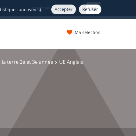
FR
nelle
Accepter
Refuser
atistiques anonymes).
Ma sélection
s
 la terre 2e et 3e année
UE Anglais