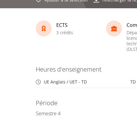
ECTS
Com
3 crédits
Dépa
licen
techn
(DLST
Heures d'enseignement
UE Anglais / UET - TD
TD
Période
Semestre 4