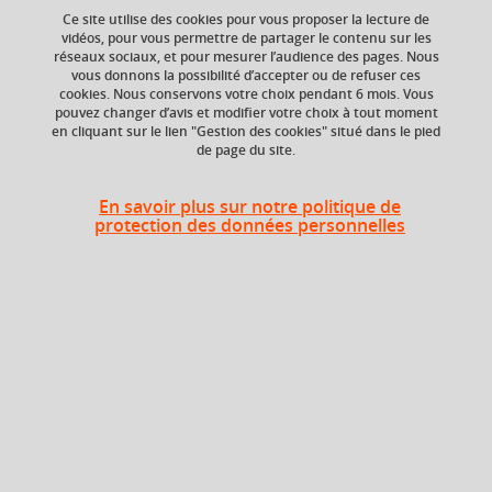
Ce site utilise des cookies pour vous proposer la lecture de
Ajouter à la sélection
Télécharger la fiche PDF
vidéos, pour vous permettre de partager le contenu sur les
réseaux sociaux, et pour mesurer l’audience des pages. Nous
vous donnons la possibilité d’accepter ou de refuser ces
cookies. Nous conservons votre choix pendant 6 mois. Vous
Niveau d'étude
ECTS
pouvez changer d’avis et modifier votre choix à tout moment
en cliquant sur le lien "Gestion des cookies" situé dans le pied
Bac +2
6 crédits
de page du site.
Composante
En savoir plus sur notre politique de
UFR Langage, lettres
protection des données personnelles
et arts du spectacle,
information et
communication
(LLASIC)
Heures d'enseignement
UE Enseignement d'ouverture ou
TD
48h
pré-professionnel - TD