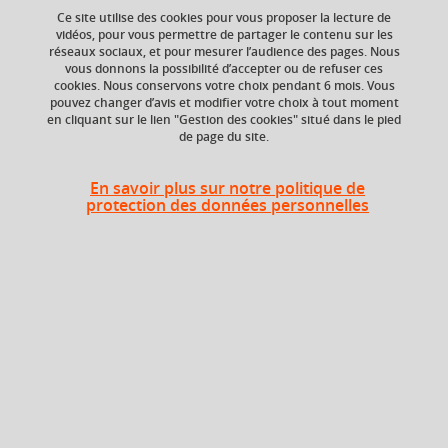
Ce site utilise des cookies pour vous proposer la lecture de
vidéos, pour vous permettre de partager le contenu sur les
réseaux sociaux, et pour mesurer l’audience des pages. Nous
vous donnons la possibilité d’accepter ou de refuser ces
ECTS
Crédits ECTS
cookies. Nous conservons votre choix pendant 6 mois. Vous
Echange
3 crédits
pouvez changer d’avis et modifier votre choix à tout moment
3.0
en cliquant sur le lien "Gestion des cookies" situé dans le pied
de page du site.
Composante
Période de l'année
Département de la
Automne (sept. à
En savoir plus sur notre politique de
licence sciences et
dec./janv.)
protection des données personnelles
technologies (DLST)
Description
Enseignement Transversal au Choix (ETC)
Formation Bureautique et Internet (FBI)