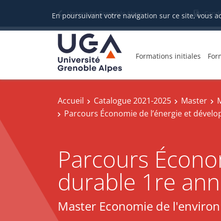
Université Grenoble Alpes
Candi
En poursuivant votre navigation sur ce site, vous a
Formations initiales
For
Accueil
Catalogue 2021-2025
Master
M
Parcours Économie de l’énergie et dével
Parcours Économ
durable 1re an
Master Economie de l'environn