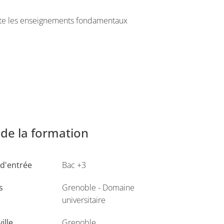
orte les enseignements fondamentaux
formation des prix et les principes de
de la formation
à effet de serre
d'entrée
Bac +3
s
Grenoble - Domaine
roblématiques économiques liées à l’énergie,
universitaire
limat, les agences publiques relatives aux
ville
Grenoble