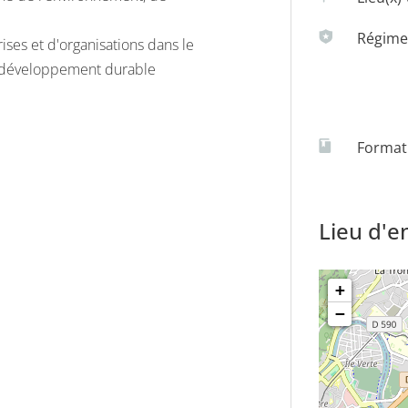
Régime(
ses et d'organisations dans le
u développement durable
Formati
Lieu d'
+
−