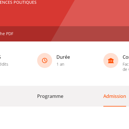
ENCES POLITIQUES
che PDF
S
Durée
Co
édits
1 an
Fac
de 
Programme
Admission