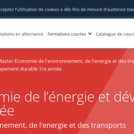
datures et inscriptions
Orientation et insertion profession
cceptez l'utilisation de cookies à des fins de mesure d'audience (st
mations en alternance
Formations courtes
Catalogue de cour
aster Economie de l'environnement, de l'energie et des tr
oppement durable 1re année
ie de l’énergie et d
née
ement, de l'energie et des transports