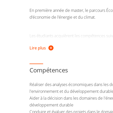
En première année de master, le parcours Éco
d’économie de l’énergie et du climat.
Les étudiants acquièrent les compétences suiv
• Comprendre le fonctionnement des marchés de 
Lire plus
tarification de l’énergie
• Comprendre et évaluer les politiques publiq
• Construire un bilan énergétique et un bilan ga
Compétences
• Définir et mettre en œuvre des plans d’action
• Maîtriser l’anglais appliqué à l’énergie
Réaliser des analyses économiques dans les d
l'environnement et du développement durabl
À l’issue de la formation, les étudiants sont 
Aider à la décision dans les domaines de l'éne
dans les grandes entreprises énergétiques, les c
développement durable
questions énergétiques et climatiques.
Conduire et évaluer des projets dans le domai