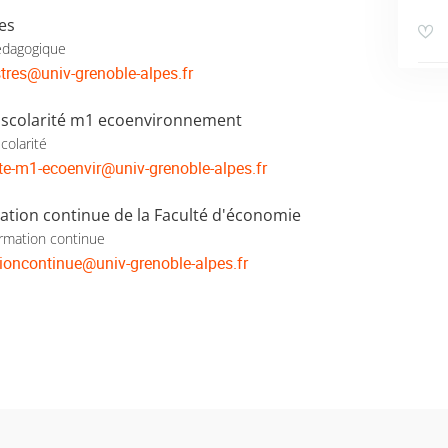
es
édagogique
tres
@
univ-grenoble-alpes.fr
 scolarité m1 ecoenvironnement
colarité
ite-m1-ecoenvir
@
univ-grenoble-alpes.fr
ation continue de la Faculté d'économie
rmation continue
ioncontinue
@
univ-grenoble-alpes.fr