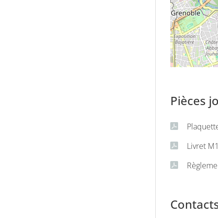
Pièces j
Plaquett
Livret M
Règleme
Contact