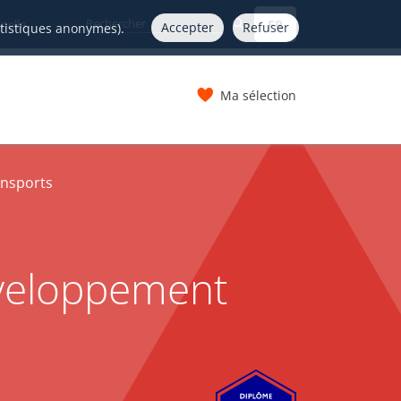
FR
nelle
Accepter
Refuser
atistiques anonymes).
Ma sélection
s
ansports
éveloppement