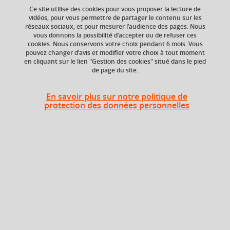
Ce site utilise des cookies pour vous proposer la lecture de
Ajouter à la sélection
Télécharger la fiche PDF
vidéos, pour vous permettre de partager le contenu sur les
réseaux sociaux, et pour mesurer l’audience des pages. Nous
vous donnons la possibilité d’accepter ou de refuser ces
cookies. Nous conservons votre choix pendant 6 mois. Vous
ECTS
Composante
pouvez changer d’avis et modifier votre choix à tout moment
en cliquant sur le lien "Gestion des cookies" situé dans le pied
3 crédits
Faculté d'Economie de
de page du site.
Grenoble (FEG)
Période de l'année
En savoir plus sur notre politique de
Automne (sept. à
protection des données personnelles
dec./janv.)
Heures d'enseignement
CM
CM
12h
TD
TD
12h