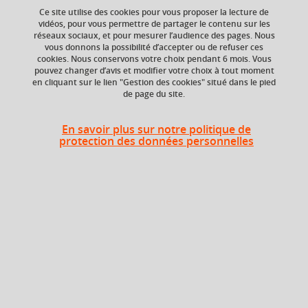
Ce site utilise des cookies pour vous proposer la lecture de
Ajouter à la sélection
Télécharger la fiche PDF
vidéos, pour vous permettre de partager le contenu sur les
réseaux sociaux, et pour mesurer l’audience des pages. Nous
vous donnons la possibilité d’accepter ou de refuser ces
cookies. Nous conservons votre choix pendant 6 mois. Vous
ECTS
Composante
pouvez changer d’avis et modifier votre choix à tout moment
en cliquant sur le lien "Gestion des cookies" situé dans le pied
3 crédits
Faculté d'Economie de
de page du site.
Grenoble (FEG)
Période de l'année
En savoir plus sur notre politique de
Automne (sept. à
protection des données personnelles
dec./janv.)
Description
L’objectif de ce cours est de présenter les concepts
essentiels de la théorie des jeux en mettant en lumière à la
fois leurs soubassements mathématiques et certaines