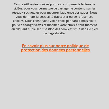
Ce site utilise des cookies pour vous proposer la lecture de
vidéos, pour vous permettre de partager le contenu sur les
réseaux sociaux, et pour mesurer l’audience des pages. Nous
vous donnons la possibilité d’accepter ou de refuser ces
cookies. Nous conservons votre choix pendant 6 mois. Vous
pouvez changer d’avis et modifier votre choix à tout moment
ECTS
Composante
en cliquant sur le lien "Gestion des cookies" situé dans le pied
de page du site.
3 crédits
UFR Langage, lettres
et arts du spectacle,
information et
En savoir plus sur notre politique de
communication
protection des données personnelles
(LLASIC)
Heures d'enseignement
Cours
magistral -
UE Ouverture - CMTD
24h
Travaux
dirigés