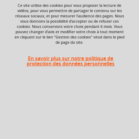
Ajouter à la sélection
Télécharger la fiche PDF
Ce site utilise des cookies pour vous proposer la lecture de
vidéos, pour vous permettre de partager le contenu sur les
Grec ; Antiquité ; langue ancienne.
réseaux sociaux, et pour mesurer l’audience des pages. Nous
vous donnons la possibilité d’accepter ou de refuser ces
cookies. Nous conservons votre choix pendant 6 mois. Vous
pouvez changer d’avis et modifier votre choix à tout moment
en cliquant sur le lien "Gestion des cookies" situé dans le pied
Niveau d'étude
ECTS
de page du site.
Bac +1
3 crédits
En savoir plus sur notre politique de
Composante
Période de l'année
protection des données personnelles
UFR Langage, lettres
Automne (sept. à
et arts du spectacle,
dec./janv.)
information et
communication
(LLASIC)
Description
Ce cours s'adresse aux étudiants qui ont déjà commencé