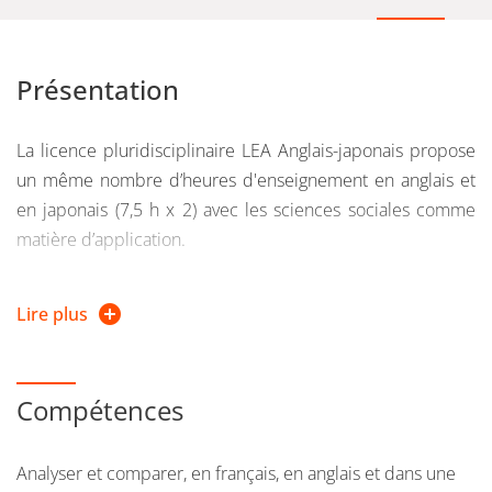
Présentation
La licence pluridisciplinaire LEA Anglais-japonais propose
un même nombre d’heures d'enseignement en anglais et
en japonais (7,5 h x 2) avec les sciences sociales comme
matière d’application.
Le programme de la 1re et de la 2e année comporte trois
Lire plus
UEF : l’anglais (10,5 ECTS), le japonais (10,5 ECTS) et les
sciences sociales (6 ECTS) + une option (3 ECTS) qui peut
être un enseignement transversal au choix ou une langue
Compétences
vivante 3 ou un sport
Le programme de la 3e année prévoit en plus des trois
Analyser et comparer, en français, en anglais et dans une
UEF une UEF Projet tuteuré et une UEF de spécialisation (9