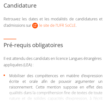
formation.
Candidature
Public formation continue : Vous relevez de la formation
continue :
Retrouvez les dates et les modalités de candidatures et
d’admissions sur
le site de l’UFR SoCLE
.
si vous reprenez vos études après 2 ans d'interruption
d'études,
Pré-requis obligatoires
ou si vous suiviez une formation sous le régime
formation continue l’une des 2 années précédentes
Il est attendu des candidats en licence Langues étrangères
ou si vous êtes salarié, demandeur d'emploi, travailleur
appliquées (LEA) :
indépendant
Mobiliser des compétences en matière d’expression
Si vous n'avez pas le diplôme requis pour intégrer la
écrite et orale afin de pouvoir argumenter un
formation, vous pouvez entreprendre une démarche
raisonnement. Cette mention suppose en effet des
de
validation des acquis personnels et professionnels
qualités dans la compréhension fine de textes de toute
(VAPP).
nature et de solides capacités d’expression, à l’écrit
comme à l’oral, afin de pouvoir argumenter, construire