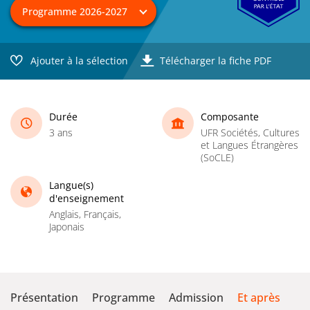
Ajouter à la sélection
Télécharger la fiche PDF
Durée
Composante
3 ans
UFR Sociétés, Cultures
et Langues Étrangères
(SoCLE)
Langue(s)
d'enseignement
Anglais, Français,
Japonais
Présentation
Programme
Admission
Et après