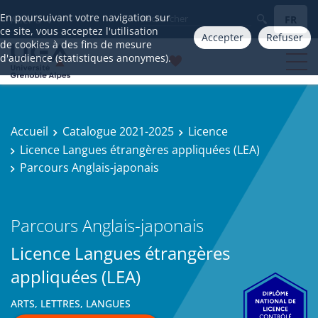
En poursuivant votre navigation sur
FR
Aller à
ce site, vous acceptez l'utilisation
Accepter
Refuser
de cookies à des fins de mesure
d'audience (statistiques anonymes).
Accueil
Catalogue 2021-2025
Licence
Licence Langues étrangères appliquées (LEA)
Parcours Anglais-japonais
Parcours Anglais-japonais
Licence Langues étrangères
appliquées (LEA)
ARTS, LETTRES, LANGUES