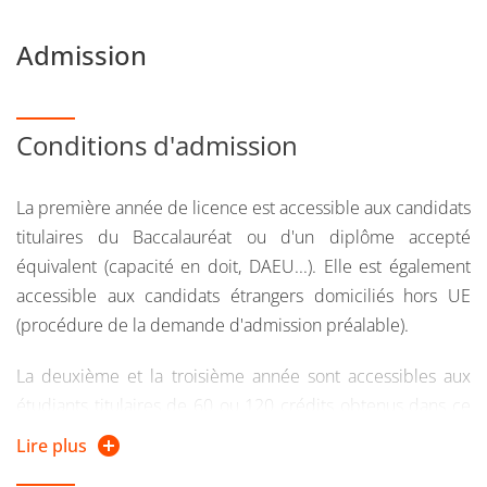
Admission
Conditions d'admission
La première année de licence est accessible aux candidats
titulaires du Baccalauréat ou d'un diplôme accepté
équivalent (capacité en doit, DAEU...). Elle est également
accessible aux candidats étrangers domiciliés hors UE
(procédure de la demande d'admission préalable).
La deuxième et la troisième année sont accessibles aux
étudiants titulaires de 60 ou 120 crédits obtenus dans ce
même cursus ou via une validation (d'acquis ou d'études)
Lire plus
selon les conditions déterminées par l'université ou la