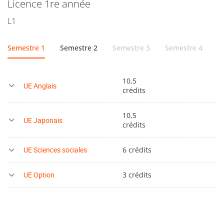
Licence 1re année
L1
Semestre 1
Semestre 2
Semestre 3
Semestre 4
S
10,5
UE Anglais
crédits
10,5
UE Japonais
crédits
UE Sciences sociales
6 crédits
UE Option
3 crédits