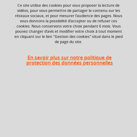
Ce site utilise des cookies pour vous proposer la lecture de
vidéos, pour vous permettre de partager le contenu sur les
réseaux sociaux, et pour mesurer l’audience des pages. Nous
ECTS
Crédits ECTS
vous donnons la possibilité d’accepter ou de refuser ces
Echange
2 crédits
cookies. Nous conservons votre choix pendant 6 mois. Vous
3.0
pouvez changer d’avis et modifier votre choix à tout moment
en cliquant sur le lien "Gestion des cookies" situé dans le pied
de page du site.
Composante
UFR Sociétés, Cultures
et Langues Étrangères
En savoir plus sur notre politique de
(SoCLE)
protection des données personnelles
Heures d'enseignement
Traduction approfondie
TD
24h
Période
Semestre 5