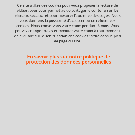
your cart
Ce site utilise des cookies pour vous proposer la lecture de
vidéos, pour vous permettre de partager le contenu sur les
réseaux sociaux, et pour mesurer l’audience des pages. Nous
Ok
vous donnons la possibilité d’accepter ou de refuser ces
ECTS
Crédits ECTS
cookies. Nous conservons votre choix pendant 6 mois. Vous
Echange
3 crédits
pouvez changer d’avis et modifier votre choix à tout moment
en cliquant sur le lien "Gestion des cookies" situé dans le pied
3.0
de page du site.
Composante
UFR Sociétés, Cultures
En savoir plus sur notre politique de
et Langues Étrangères
protection des données personnelles
(SoCLE)
Heures d'enseignement
Grammaire, traduction et
TD
24h
discours japonais - TD
Période