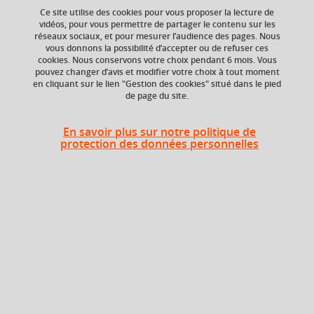
Ce site utilise des cookies pour vous proposer la lecture de
vidéos, pour vous permettre de partager le contenu sur les
réseaux sociaux, et pour mesurer l’audience des pages. Nous
ECTS
Crédits ECTS
vous donnons la possibilité d’accepter ou de refuser ces
Echange
3 crédits
cookies. Nous conservons votre choix pendant 6 mois. Vous
3.0
pouvez changer d’avis et modifier votre choix à tout moment
en cliquant sur le lien "Gestion des cookies" situé dans le pied
de page du site.
Composante
Période de l'année
UFR Sociétés, Cultures
Automne (sept. à
et Langues Étrangères
dec./janv.)
En savoir plus sur notre politique de
(SoCLE)
protection des données personnelles
Description
Expression écrite et rédaction de documents
professionnels simples. Expression orale en situation
professionnelle.