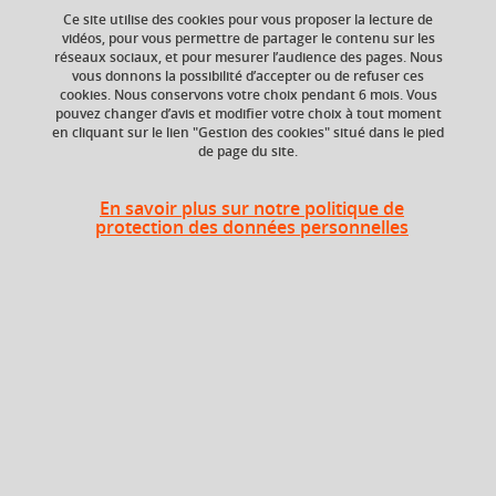
Ce site utilise des cookies pour vous proposer la lecture de
vidéos, pour vous permettre de partager le contenu sur les
réseaux sociaux, et pour mesurer l’audience des pages. Nous
ECTS
Composante
vous donnons la possibilité d’accepter ou de refuser ces
6 crédits
UFR Sociétés, Cultures
cookies. Nous conservons votre choix pendant 6 mois. Vous
et Langues Étrangères
pouvez changer d’avis et modifier votre choix à tout moment
(SoCLE)
en cliquant sur le lien "Gestion des cookies" situé dans le pied
de page du site.
En savoir plus sur notre politique de
Heures d'enseignement
protection des données personnelles
Cours
magistral -
UE : ANGLAIS
72h
Travaux
dirigés
Période
Semestre 6