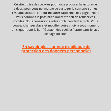
Ajouter à la sélection
Télécharger la fiche PDF
Ce site utilise des cookies pour vous proposer la lecture de
vidéos, pour vous permettre de partager le contenu sur les
réseaux sociaux, et pour mesurer l’audience des pages. Nous
vous donnons la possibilité d’accepter ou de refuser ces
ECTS
Crédits ECTS
cookies. Nous conservons votre choix pendant 6 mois. Vous
Echange
pouvez changer d’avis et modifier votre choix à tout moment
2 crédits
en cliquant sur le lien "Gestion des cookies" situé dans le pied
3.0
de page du site.
Composante
UFR Sociétés, Cultures
En savoir plus sur notre politique de
protection des données personnelles
et Langues Étrangères
(SoCLE)
Heures d'enseignement
Jeu d'entreprise - TD
TD
18h
Période
Semestre 6