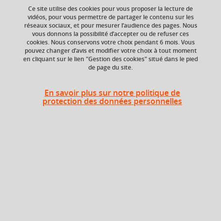
Ce site utilise des cookies pour vous proposer la lecture de
vidéos, pour vous permettre de partager le contenu sur les
Latin ; Antiquité ; Rome ; langue ancienne.
réseaux sociaux, et pour mesurer l’audience des pages. Nous
vous donnons la possibilité d’accepter ou de refuser ces
cookies. Nous conservons votre choix pendant 6 mois. Vous
pouvez changer d’avis et modifier votre choix à tout moment
en cliquant sur le lien "Gestion des cookies" situé dans le pied
Niveau d'étude
ECTS
de page du site.
Bac +1
3 crédits
En savoir plus sur notre politique de
Composante
Période de l'année
protection des données personnelles
UFR Langage, lettres
Printemps (janv. à
et arts du spectacle,
avril/mai)
information et
communication
(LLASIC)
Description
Ce cours s'adresse aux étudiants qui n'ont jamais étudié le