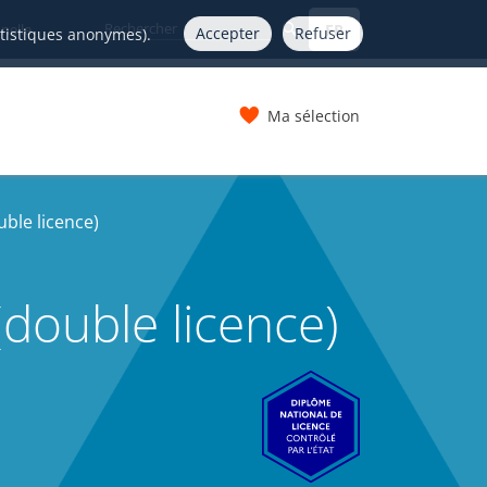
FR
nelle
Accepter
Refuser
atistiques anonymes).
Ma sélection
s
uble licence)
(double licence)