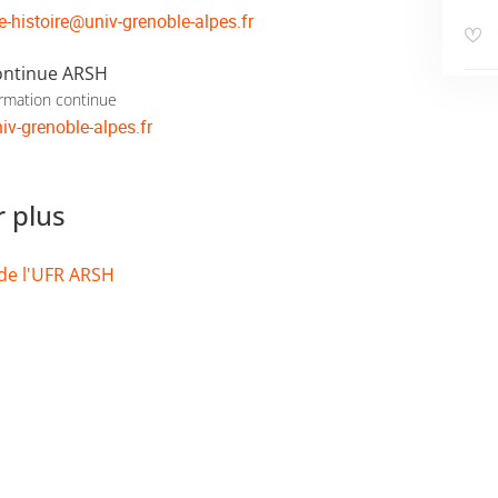
e-histoire
@
univ-grenoble-alpes.fr
ontinue ARSH
rmation continue
iv-grenoble-alpes.fr
r plus
 de l'UFR ARSH