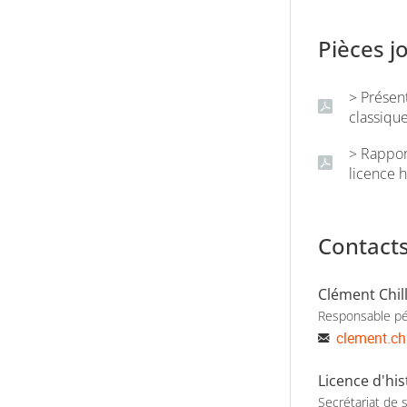
Pièces j
> Présent
classiqu
> Rappor
licence h
Contact
Clément Chil
Responsable p
clement.chi
Licence d'his
Secrétariat de s