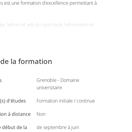
ues est une formation d’excellence permettant à
 lettres et arts du spectacle, information et
des 2 licences et d’obtenir ainsi 2 diplômes à
 l’autre des licences monodisciplinaires
de la formation
s
Grenoble - Domaine
universitaire
s) d'études
Formation initiale / continue
on à distance
Non
 début de la
de septembre à juin