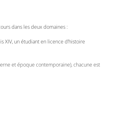
cours dans les deux domaines :
s XIV, un étudiant en licence d’histoire
oderne et époque contemporaine), chacune est
ue et comme vecteur de littérature.
 des méthodes pour l’analyse des textes, le