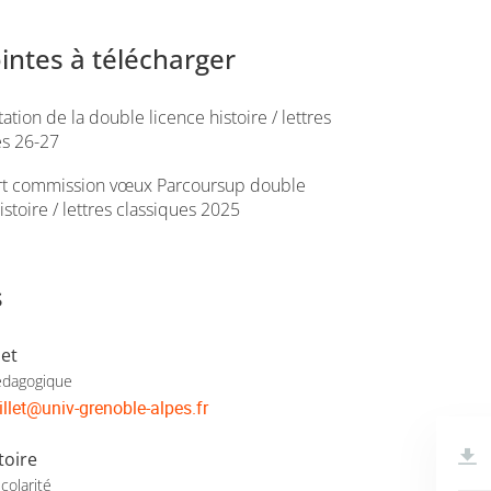
ointes à télécharger
ation de la double licence histoire / lettres
es 26-27
t commission vœux Parcoursup double
istoire / lettres classiques 2025
s
let
édagogique
llet
@
univ-grenoble-alpes.fr
toire
colarité