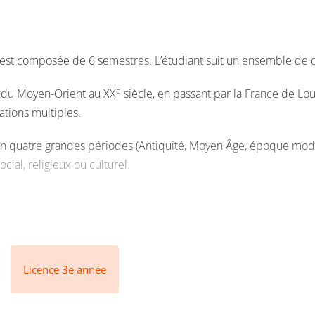
e est composée de 6 semestres. L’étudiant suit un ensemble de 
e
e du Moyen-Orient au XX
siècle, en passant par la France de Loui
sations multiples.
upe en quatre grandes périodes (Antiquité, Moyen Âge, époque m
cial, religieux ou culturel.
allient français, latin et grec ancien, étudiés chacun comme lang
 solide connaissance des fondements de notre culture ainsi que
Licence 3e année