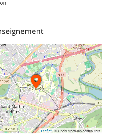
ion
enseignement
| © OpenStreetMap contributors
Leaflet