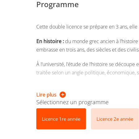
Programme
Cette double licence se prépare en 3 ans, ell
En histoire :
du monde grec ancien à l’histoir
embrasse en trois ans, des siècles et des civili
À l’université, l’étude de l’histoire se déco
traitée selon un angle politique, économique, so
En lettres classiques
: les lettres classiques 
Lire plus
Cette formation pluridisciplinaire apporte une
Sélectionnez un programme
commentaire littéraire et la traduction.
Licence 1re année
Licence 2e année