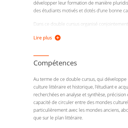
développer leur formation de manière pluridisci
des étudiants motivés et dotés d’une bonne capa
Dans ce double cursus organisé conjointement p
communication), l’emploi du temps aménagé per
Lire plus
l’issue des 3 années validées.
Il est possible après avoir validé le premier, 
Compétences
Au terme de ce double cursus, qui développe l’
culture littéraire et historique, l’étudiant·e a
recherchées en analyse et synthèse, précision d
capacité de circuler entre des mondes culturel
particulièrement avec les mondes anciens, abor
que sur le plan littéraire.