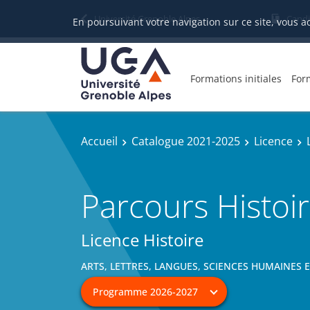
Université Grenoble Alpes
Candi
En poursuivant votre navigation sur ce site, vous a
Formations initiales
For
Accueil
Catalogue 2021-2025
Licence
Parcours Histoir
Licence Histoire
ARTS, LETTRES, LANGUES, SCIENCES HUMAINES 