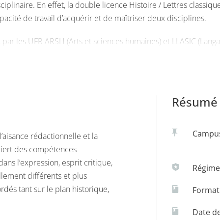
plinaire. En effet, la double licence Histoire / Lettres classiq
cité de travail d’acquérir et de maîtriser deux disciplines.
ar les UFR ARSH (Arts et sciences humaines) et LLASIC (Langage,
met à l’étudiant de suivre l’ensemble des cours fondamentaux 
le deuxième ou le quatrième semestre, de bifurquer vers l’une ou
Résumé 
Campu
aisance rédactionnelle et la
cquiert des compétences
ans l’expression, esprit critique,
Régime(
lement différents et plus
dés tant sur le plan historique,
Formati
Date de