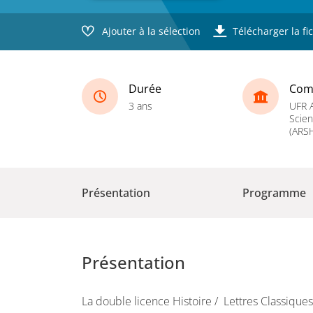
Ajouter à la sélection
Télécharger la fi
Durée
Com
3 ans
UFR A
Scie
(ARS
Présentation
Programme
Présentation
La double licence Histoire / Lettres Classiques 