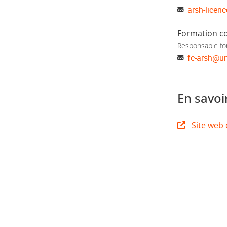
arsh-licenc
Formation c
Responsable fo
fc-arsh
@
un
En savoi
Site web