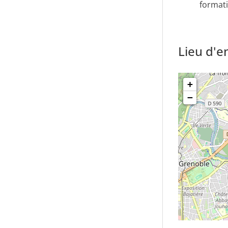
format
Lieu d'
+
−