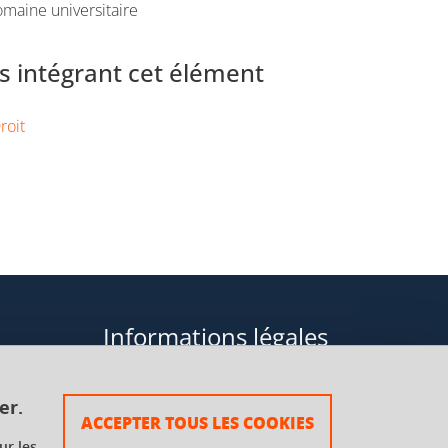
maine universitaire
 intégrant cet élément
roit
Informations légales
Données personnelles
er.
ACCEPTER TOUS LES COOKIES
Plan du site
ur les