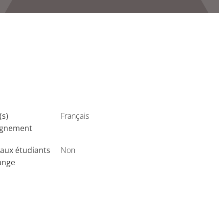
(s)
Français
ignement
aux étudiants
Non
ange