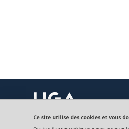
Ce site utilise des cookies et vous d
Université Grenoble Alpes
Ce site utilise des cookies pour vous proposer l