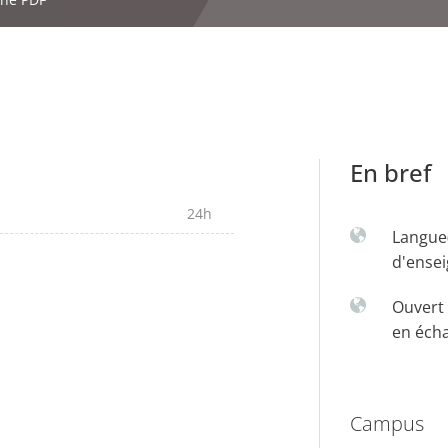
En bref
24h
Langue
d'ense
Ouvert 
en éch
Campus