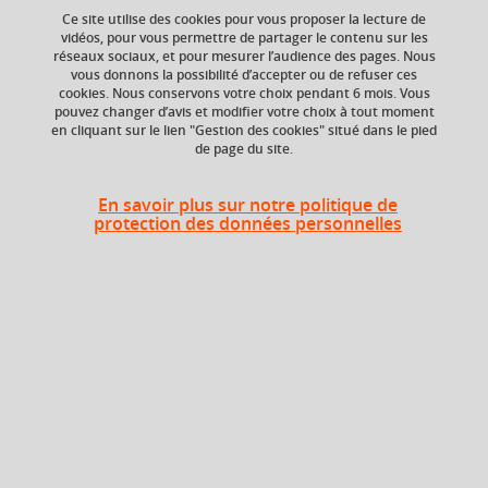
Ce site utilise des cookies pour vous proposer la lecture de
vidéos, pour vous permettre de partager le contenu sur les
réseaux sociaux, et pour mesurer l’audience des pages. Nous
vous donnons la possibilité d’accepter ou de refuser ces
ECTS
Composante
cookies. Nous conservons votre choix pendant 6 mois. Vous
6 crédits
Faculté de Droit
pouvez changer d’avis et modifier votre choix à tout moment
en cliquant sur le lien "Gestion des cookies" situé dans le pied
de page du site.
En savoir plus sur notre politique de
Liste des enseignements
protection des données personnelles
Histoire du droit des affaires
Mathématiques 1
En bref
Langue(s)
Français