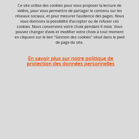
Ce site utilise des cookies pour vous proposer la lecture de
vidéos, pour vous permettre de partager le contenu sur les
réseaux sociaux, et pour mesurer l’audience des pages. Nous
vous donnons la possibilité d’accepter ou de refuser ces
ECTS
Composante
cookies. Nous conservons votre choix pendant 6 mois. Vous
1 crédits
Faculté de Droit
pouvez changer d’avis et modifier votre choix à tout moment
en cliquant sur le lien "Gestion des cookies" situé dans le pied
de page du site.
En savoir plus sur notre politique de
Liste des enseignements
protection des données personnelles
Professionnalisation
En bref
Langue(s)
Français
d'enseignement